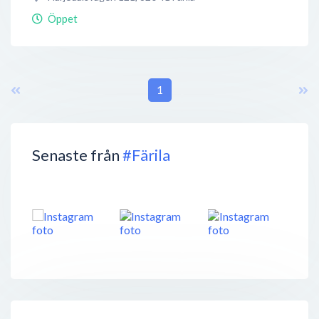
Öppet
1
Senaste från
#Färila