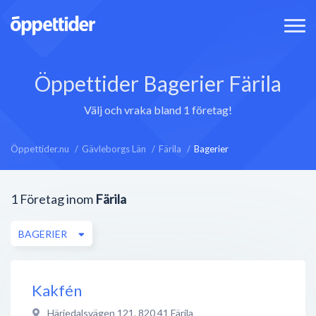
Öppettider Bagerier Färila
Välj och vraka bland 1 företag!
Öppettider.nu
Gävleborgs Län
Färila
Bagerier
1
Företag inom
Färila
BAGERIER
Kakfén
Härjedalsvägen 121
,
820 41
Färila