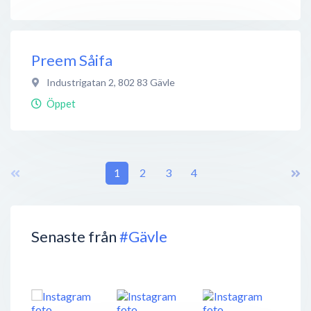
Preem Såifa
Industrigatan 2
,
802 83
Gävle
Öppet
1
2
3
4
Senaste från
#Gävle