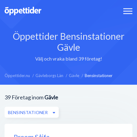
Öppettider Bensinstationer
Gävle
Välj och vraka bland 39 företag!
Öppettider.nu
Gävleborgs Län
Gävle
Bensinstationer
39
Företag inom
Gävle
BENSINSTATIONER
Preem Såifa