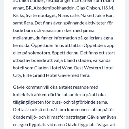
50 olika butiker, restauranger och cafeér som bland
annat, BR, Akademibokhandeln, Clas Ohlson, H&M,
Kicks, Systembolaget, Nians café, Naked Juice Bar,
samt flera. Det finns även spännande aktiviteter för
både barn och vuxna som sker med jämna
mellanrum, du finner information på gallerians egna
hemsida. Öppettider finns att hitta i Öppetiders app
eller på sökmotorn, öppettider.nu. Det finns ett stort
utbud av boende att välja bland i staden, välkända
hotell som Clarion Hotel Winn, Best Western Hotel
City, Elite Grand Hotel Gävle med flera.
Gävle kommun vill öka antalet resande med
kollektivtrafiken, därför satsar de nu på att öka
tillgängligheten för buss- och tågförbindelserna.
Detta är också ett mål som kommunen satsar på för
ökade miljö- och klimatförbättringar. Gävle har även
en egen flygplats vid namn Gävle flygplats. Vägar att