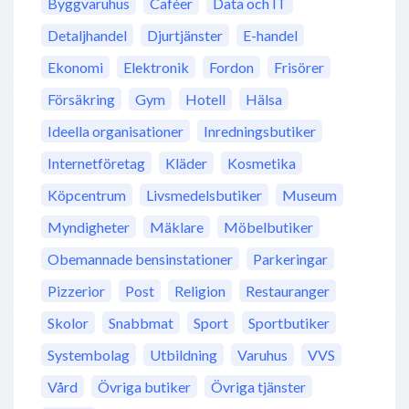
Byggvaruhus
Caféer
Data och IT
Detaljhandel
Djurtjänster
E-handel
Ekonomi
Elektronik
Fordon
Frisörer
Försäkring
Gym
Hotell
Hälsa
Ideella organisationer
Inredningsbutiker
Internetföretag
Kläder
Kosmetika
Köpcentrum
Livsmedelsbutiker
Museum
Myndigheter
Mäklare
Möbelbutiker
Obemannade bensinstationer
Parkeringar
Pizzerior
Post
Religion
Restauranger
Skolor
Snabbmat
Sport
Sportbutiker
Systembolag
Utbildning
Varuhus
VVS
Vård
Övriga butiker
Övriga tjänster