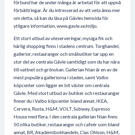
förbund har de under många år arbetat för att uppnå
förbättringar. Är du intresserad av att veta ännu mer
om detta, så kan du läsa på Gävles hemsida för
ytligare information, www.gavle.se/miljo.
Ett stort utbud av uteserveringar, mysiga fik och
härlig shopping finns i stadens centrum. Torghandel,
gallerior, restauranger och småbutiker tar upp en
stor del av centrala Gävle samtidigt som du har nära
till vattnet och grönskan. Gallerian Nian är en av de
mest populära galleriorna i staden, samt Valbo
köpcenter som ligger en bit väster om centrala
Gävle. Med stort utbud av butiker och restauranger
finner du i Valbo köpcenter bland annat, IKEA,
Cervera, Rusta, H&M, VOLT, Subway, Espresso
House med flera. I den centrala gallerian Nian finns
50 olika butiker, restauranger och cafeér som bland
annat, BR, Akademibokhandeln, Clas Ohlson, H&M,