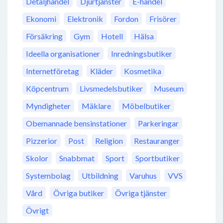
Detaljhandel
Djurtjänster
E-handel
Ekonomi
Elektronik
Fordon
Frisörer
Försäkring
Gym
Hotell
Hälsa
Ideella organisationer
Inredningsbutiker
Internetföretag
Kläder
Kosmetika
Köpcentrum
Livsmedelsbutiker
Museum
Myndigheter
Mäklare
Möbelbutiker
Obemannade bensinstationer
Parkeringar
Pizzerior
Post
Religion
Restauranger
Skolor
Snabbmat
Sport
Sportbutiker
Systembolag
Utbildning
Varuhus
VVS
Vård
Övriga butiker
Övriga tjänster
Övrigt