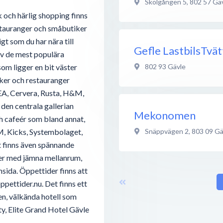
Skolgången 5
,
802 57
Gä
k och härlig shopping finns
estauranger och småbutiker
gt som du har nära till
Gefle LastbilsTvät
av de mest populära
802 93
Gävle
som ligger en bit väster
ker och restauranger
KEA, Cervera, Rusta, H&M,
den centrala gallerian
Mekonomen
ch cafeér som bland annat,
Snäppvägen 2
,
803 09
Gä
, Kicks, Systembolaget,
t finns även spännande
ker med jämna mellanrum,
msida. Öppettider finns att
ppettider.nu. Det finns ett
en, välkända hotell som
y, Elite Grand Hotel Gävle