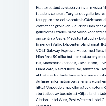
Ett stort utbud av uteserveringar, mysiga fi
i stadens centrum. Torghandel, gallerior, r
tar upp en stor del av centrala Gävle samtidi
vattnet och grönskan. Gallerian Nian är en 
galleriorna i staden, samt Valbo köpcenter 
om centrala Gävle. Med stort utbud av buti
finner du i Valbo köpcenter bland annat, I
VOLT, Subway, Espresso House med flera. I 
Nian finns 50 olika butiker, restauranger o
BR, Akademibokhandeln, Clas Ohlson, H&M
Nians café, Naked Juice Bar, samt flera. De
aktiviteter för både barn och vuxna som s
du finner information på gallerians egna he
hitta i Öppetiders app eller på sökmotorn, ö
stort utbud av boende att välja bland i stad
Clarion Hotel Winn, Best Western Hotel Cit
med flera.