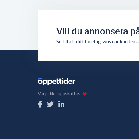
Vill du annonsera p
Se till att ditt företag syns när kunde
Varje like uppskattas.
❤️