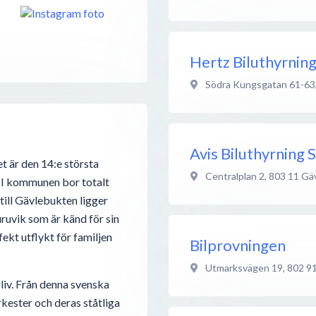
Hertz Biluthyrning
Södra Kungsgatan 61-63
Avis Biluthyrning 
et är den 14:e största
Centralplan 2
,
803 11
Gä
. I kommunen bor totalt
till Gävlebukten ligger
ruvik som är känd för sin
ekt utflykt för familjen
Bilprovningen
Utmarksvägen 19
,
802 9
rliv. Från denna svenska
kester och deras ståtliga