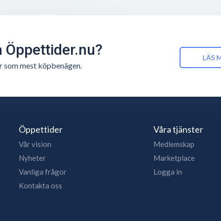
å Öppettider.nu?
LÄS 
n är som mest köpbenägen.
Öppettider
Våra tjänster
Vår vision
Medlemskap
Nyheter
Marketplace
Vanliga frågor
Logga in
Kontakta oss