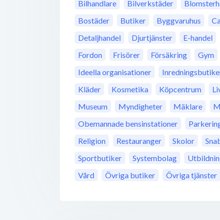
Bilhandlare
Bilverkstäder
Blomsterh
Bostäder
Butiker
Byggvaruhus
Ca
Detaljhandel
Djurtjänster
E-handel
Fordon
Frisörer
Försäkring
Gym
Ideella organisationer
Inredningsbutike
Kläder
Kosmetika
Köpcentrum
Li
Museum
Myndigheter
Mäklare
M
Obemannade bensinstationer
Parkerin
Religion
Restauranger
Skolor
Sna
Sportbutiker
Systembolag
Utbildni
Vård
Övriga butiker
Övriga tjänster