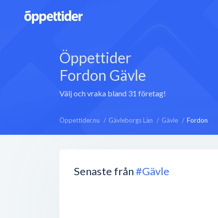
Öppettider
Fordon Gävle
Välj och vraka bland 31 företag!
Öppettider.nu
Gävleborgs Län
Gävle
Fordon
Senaste från
#Gävle