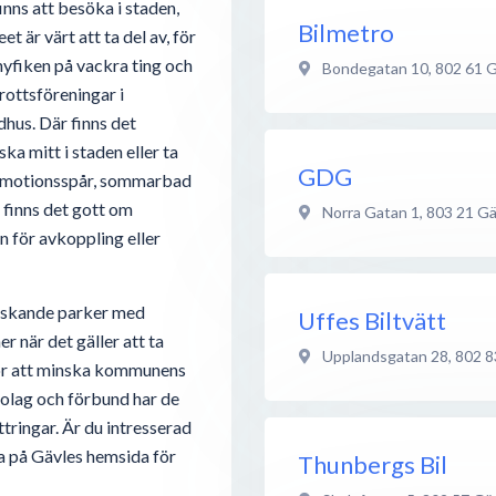
inns att besöka i staden,
Bilmetro
 är värt att ta del av, för
 nyfiken på vackra ting och
Bondegatan 10
,
802 61
G
rottsföreningar i
hus. Där finns det
ka mitt i staden eller ta
GDG
 av motionsspår, sommarbad
 finns det gott om
Norra Gatan 1
,
803 21
Gä
 för avkoppling eller
nskande parker med
Uffes Biltvätt
r när det gäller att ta
Upplandsgatan 28
,
802 8
för att minska kommunens
bolag och förbund har de
tringar. Är du intresserad
sa på Gävles hemsida för
Thunbergs Bil