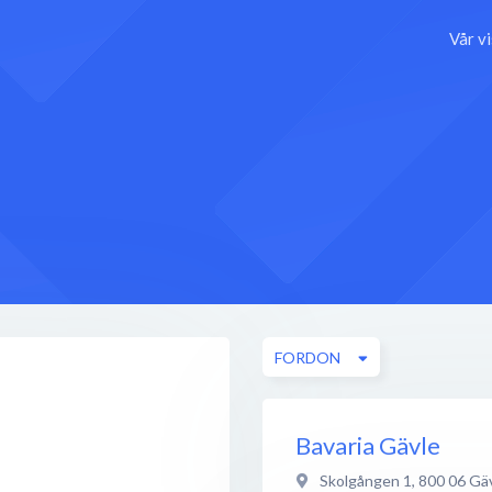
Vår v
FORDON
Bavaria Gävle
Skolgången 1
,
800 06
Gä