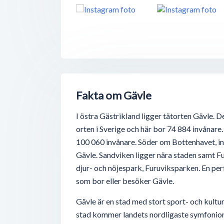
Fakta om Gävle
I östra Gästrikland ligger tätorten Gävle. D
orten i Sverige och här bor 74 884 invånare
100 060 invånare. Söder om Bottenhavet, in
Gävle. Sandviken ligger nära staden samt Fu
djur- och nöjespark, Furuviksparken. En perf
som bor eller besöker Gävle.
Gävle är en stad med stort sport- och kultu
stad kommer landets nordligaste symfonior