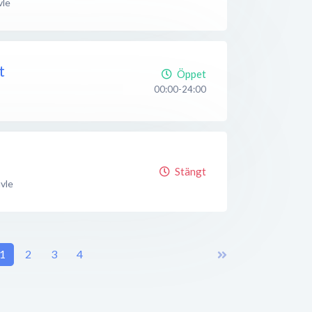
vle
t
Öppet
00:00-24:00
Stängt
vle
1
2
3
4