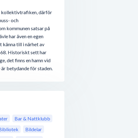
kollektivtrafiken, därför
 buss- och
 som kommunen satsar på
ävle har även en egen
 känna till i närhet av
68. Historiskt sett har
ige, det finns en hamn vid
är betydande för staden.
ter
Bar & Nattklubb
Bibliotek
Bildelar