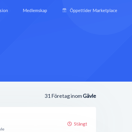
ision
Medlemskap
Öppettider Marketplace
31
Företag inom
Gävle
Stängt
vle