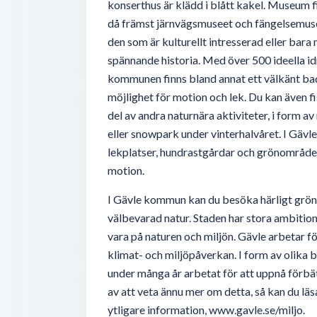
konserthus är klädd i blått kakel. Museum f
då främst järnvägsmuseet och fängelsemuseet
den som är kulturellt intresserad eller bara
spännande historia. Med över 500 ideella id
kommunen finns bland annat ett välkänt bad
möjlighet för motion och lek. Du kan även fis
del av andra naturnära aktiviteter, i form
eller snowpark under vinterhalvåret. I Gävle
lekplatser, hundrastgårdar och grönområden
motion.
I Gävle kommun kan du besöka härligt grö
välbevarad natur. Staden har stora ambitione
vara på naturen och miljön. Gävle arbetar 
klimat- och miljöpåverkan. I form av olika 
under många år arbetat för att uppnå förbät
av att veta ännu mer om detta, så kan du lä
ytligare information, www.gavle.se/miljo.