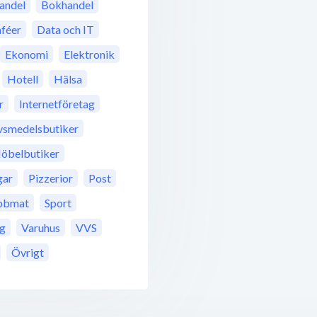
andel
Bokhandel
féer
Data och IT
Ekonomi
Elektronik
Hotell
Hälsa
r
Internetföretag
vsmedelsbutiker
öbelbutiker
gar
Pizzerior
Post
bbmat
Sport
ng
Varuhus
VVS
Övrigt