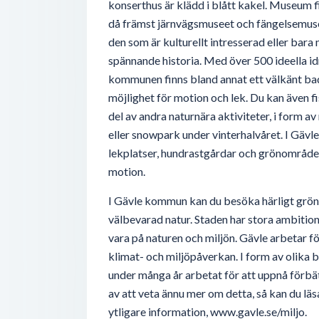
konserthus är klädd i blått kakel. Museum f
då främst järnvägsmuseet och fängelsemuseet
den som är kulturellt intresserad eller bara
spännande historia. Med över 500 ideella id
kommunen finns bland annat ett välkänt bad
möjlighet för motion och lek. Du kan även fis
del av andra naturnära aktiviteter, i form
eller snowpark under vinterhalvåret. I Gävle
lekplatser, hundrastgårdar och grönområden
motion.
I Gävle kommun kan du besöka härligt grö
välbevarad natur. Staden har stora ambitione
vara på naturen och miljön. Gävle arbetar 
klimat- och miljöpåverkan. I form av olika 
under många år arbetat för att uppnå förbät
av att veta ännu mer om detta, så kan du lä
ytligare information, www.gavle.se/miljo.