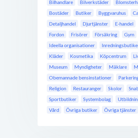
Bilhandlare
Bilverkstäder
Blomsterh
Bostäder
Butiker
Byggvaruhus
Ca
Detaljhandel
Djurtjänster
E-handel
Fordon
Frisörer
Försäkring
Gym
Ideella organisationer
Inredningsbutike
Kläder
Kosmetika
Köpcentrum
Li
Museum
Myndigheter
Mäklare
M
Obemannade bensinstationer
Parkerin
Religion
Restauranger
Skolor
Sna
Sportbutiker
Systembolag
Utbildni
Vård
Övriga butiker
Övriga tjänster