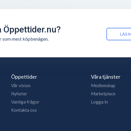
å Öppettider.nu?
LÄS 
n är som mest köpbenägen.
Öppettider
Våra tjänster
Vår vision
Medlemskap
Nyheter
Marketplace
Vanliga frågor
Logga in
Kontakta oss