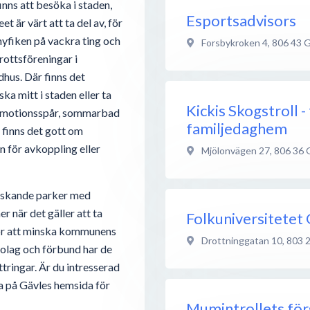
inns att besöka i staden,
Esportsadvisors
 är värt att ta del av, för
 nyfiken på vackra ting och
Forsbykroken 4
,
806 43
G
rottsföreningar i
hus. Där finns det
ka mitt i staden eller ta
Kickis Skogstroll -
 av motionsspår, sommarbad
familjedaghem
 finns det gott om
 för avkoppling eller
Mjölonvägen 27
,
806 36
nskande parker med
r när det gäller att ta
Folkuniversitetet
för att minska kommunens
Drottninggatan 10
,
803 
bolag och förbund har de
tringar. Är du intresserad
sa på Gävles hemsida för
Mumintrollets för