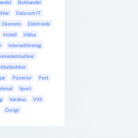
andel
Bokhandel
féer
Data och IT
Ekonomi
Elektronik
Hotell
Hälsa
r
Internetföretag
vsmedelsbutiker
öbelbutiker
gar
Pizzerior
Post
bbmat
Sport
ng
Varuhus
VVS
Övrigt