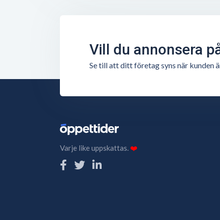
Vill du annonsera p
Se till att ditt företag syns när kunde
Varje like uppskattas.
❤️