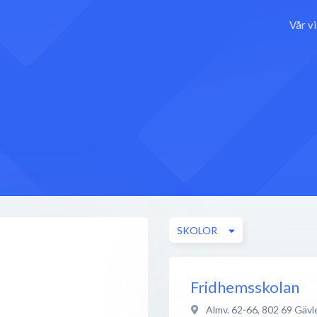
Vår v
SKOLOR
Fridhemsskolan
Almv. 62-66
,
802 69
Gävl