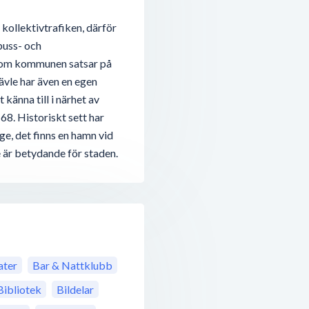
kollektivtrafiken, därför
 buss- och
 som kommunen satsar på
ävle har även en egen
 känna till i närhet av
68. Historiskt sett har
ige, det finns en hamn vid
är betydande för staden.
ter
Bar & Nattklubb
Bibliotek
Bildelar