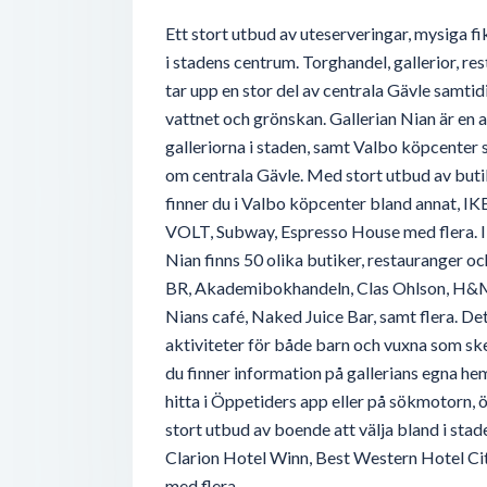
Ett stort utbud av uteserveringar, mysiga fi
i stadens centrum. Torghandel, gallerior, r
tar upp en stor del av centrala Gävle samtidi
vattnet och grönskan. Gallerian Nian är en 
galleriorna i staden, samt Valbo köpcenter 
om centrala Gävle. Med stort utbud av buti
finner du i Valbo köpcenter bland annat, I
VOLT, Subway, Espresso House med flera. I 
Nian finns 50 olika butiker, restauranger o
BR, Akademibokhandeln, Clas Ohlson, H&M
Nians café, Naked Juice Bar, samt flera. De
aktiviteter för både barn och vuxna som s
du finner information på gallerians egna he
hitta i Öppetiders app eller på sökmotorn, ö
stort utbud av boende att välja bland i stad
Clarion Hotel Winn, Best Western Hotel Cit
med flera.