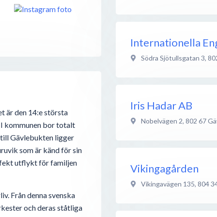
Internationella En
Södra Sjötullsgatan 3
,
80
Iris Hadar AB
et är den 14:e största
Nobelvägen 2
,
802 67
Gä
. I kommunen bor totalt
till Gävlebukten ligger
ruvik som är känd för sin
ekt utflykt för familjen
Vikingagården
Vikingavägen 135
,
804 3
rliv. Från denna svenska
kester och deras ståtliga