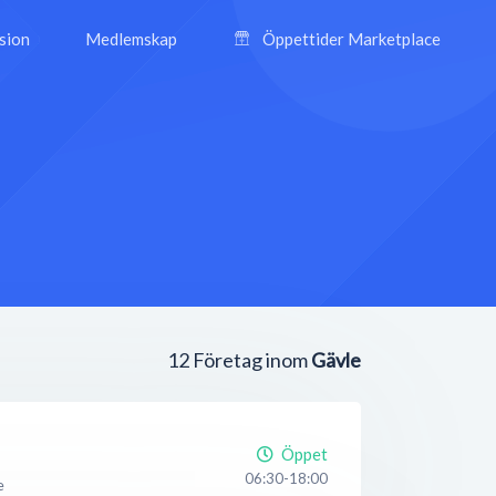
ision
Medlemskap
Öppettider Marketplace
12
Företag inom
Gävle
Öppet
06:30-18:00
e