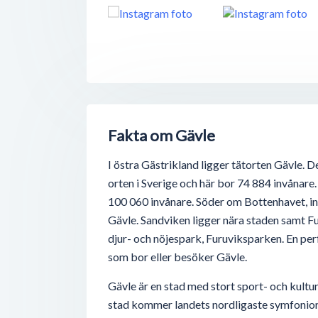
Fakta om Gävle
I östra Gästrikland ligger tätorten Gävle. D
orten i Sverige och här bor 74 884 invånare
100 060 invånare. Söder om Bottenhavet, in
Gävle. Sandviken ligger nära staden samt Fu
djur- och nöjespark, Furuviksparken. En perf
som bor eller besöker Gävle.
Gävle är en stad med stort sport- och kultu
stad kommer landets nordligaste symfonior