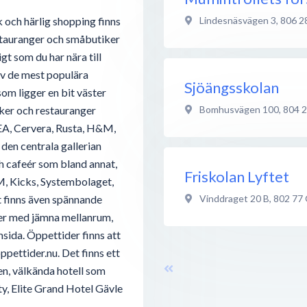
Lindesnäsvägen 3
,
806 2
k och härlig shopping finns
estauranger och småbutiker
gt som du har nära till
av de mest populära
Sjöängsskolan
som ligger en bit väster
Bomhusvägen 100
,
804 
ker och restauranger
KEA, Cervera, Rusta, H&M,
den centrala gallerian
ch cafeér som bland annat,
Friskolan Lyftet
, Kicks, Systembolaget,
Vinddraget 20 B
,
802 77
t finns även spännande
ker med jämna mellanrum,
msida. Öppettider finns att
ppettider.nu. Det finns ett
en, välkända hotell som
y, Elite Grand Hotel Gävle