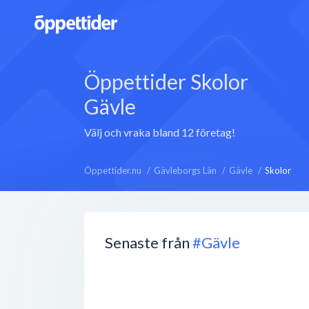
Öppettider Skolor
Gävle
Välj och vraka bland 12 företag!
Öppettider.nu
Gävleborgs Län
Gävle
Skolor
Senaste från
#Gävle