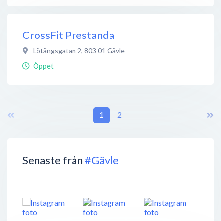
CrossFit Prestanda
Lötängsgatan 2
,
803 01
Gävle
Öppet
1
2
Senaste från
#Gävle