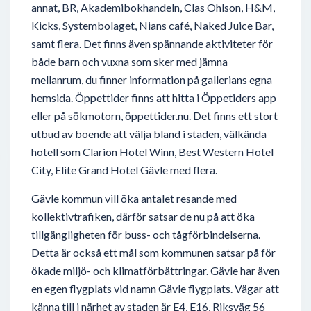
annat, BR, Akademibokhandeln, Clas Ohlson, H&M,
Kicks, Systembolaget, Nians café, Naked Juice Bar,
samt flera. Det finns även spännande aktiviteter för
både barn och vuxna som sker med jämna
mellanrum, du finner information på gallerians egna
hemsida. Öppettider finns att hitta i Öppetiders app
eller på sökmotorn, öppettider.nu. Det finns ett stort
utbud av boende att välja bland i staden, välkända
hotell som Clarion Hotel Winn, Best Western Hotel
City, Elite Grand Hotel Gävle med flera.
Gävle kommun vill öka antalet resande med
kollektivtrafiken, därför satsar de nu på att öka
tillgängligheten för buss- och tågförbindelserna.
Detta är också ett mål som kommunen satsar på för
ökade miljö- och klimatförbättringar. Gävle har även
en egen flygplats vid namn Gävle flygplats. Vägar att
känna till i närhet av staden är E4, E16, Riksväg 56