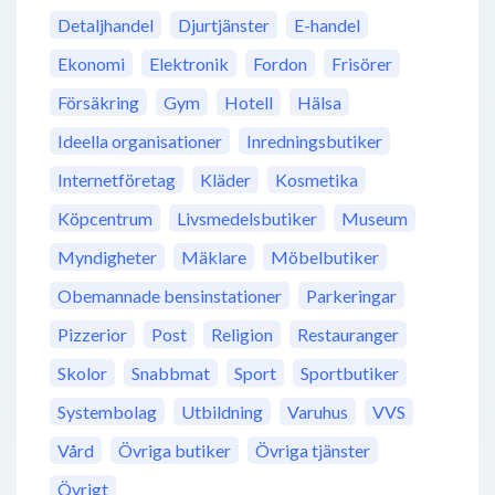
Detaljhandel
Djurtjänster
E-handel
Ekonomi
Elektronik
Fordon
Frisörer
Försäkring
Gym
Hotell
Hälsa
Ideella organisationer
Inredningsbutiker
Internetföretag
Kläder
Kosmetika
Köpcentrum
Livsmedelsbutiker
Museum
Myndigheter
Mäklare
Möbelbutiker
Obemannade bensinstationer
Parkeringar
Pizzerior
Post
Religion
Restauranger
Skolor
Snabbmat
Sport
Sportbutiker
Systembolag
Utbildning
Varuhus
VVS
Vård
Övriga butiker
Övriga tjänster
Övrigt