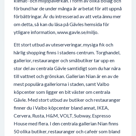
klimat- och miljöpåverkan. I form av olika bolag och
förbund har de under många år arbetat för att uppnå
förbättringar. Är du intresserad av att veta ännu mer
om detta, så kan du läsa på Gävles hemsida för
ytligare information, www.gavle.se/miljo.
Ett stort utbud av uteserveringar, mysiga fik och
härlig shopping finns i stadens centrum. Torghandel,
gallerior, restauranger och småbutiker tar upp en
stor del av centrala Gävle samtidigt som du har nära
till vattnet och grönskan. Gallerian Nian är en av de
mest populära galleriorna i staden, samt Valbo
köpcenter som ligger en bit väster om centrala
Gävle. Med stort utbud av butiker och restauranger
finner du i Valbo köpcenter bland annat, IKEA,
Cervera, Rusta, H&M, VOLT, Subway, Espresso
House med flera. I den centrala gallerian Nian finns
50 olika butiker, restauranger och cafeér som bland