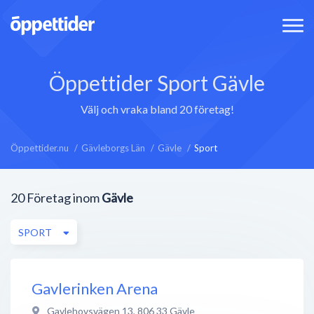
Öppettider Sport Gävle
Välj och vraka bland 20 företag!
Öppettider.nu
Gävleborgs Län
Gävle
Sport
20
Företag inom
Gävle
SPORT
Gavlerinken Arena
Gavlehovsvägen 13
,
806 33
Gävle