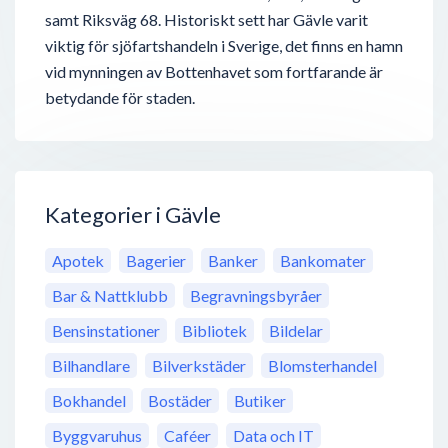
samt Riksväg 68. Historiskt sett har Gävle varit
viktig för sjöfartshandeln i Sverige, det finns en hamn
vid mynningen av Bottenhavet som fortfarande är
betydande för staden.
Kategorier i Gävle
Apotek
Bagerier
Banker
Bankomater
Bar & Nattklubb
Begravningsbyråer
Bensinstationer
Bibliotek
Bildelar
Bilhandlare
Bilverkstäder
Blomsterhandel
Bokhandel
Bostäder
Butiker
Byggvaruhus
Caféer
Data och IT