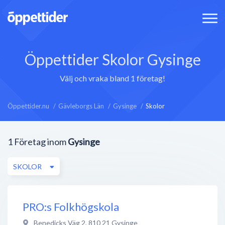
Öppettider Skolor Gysinge
Välj och vraka bland 1 företag!
Öppettider.nu
Gävleborgs Län
Gysinge
Skolor
1
Företag inom
Gysinge
SKOLOR
PRO:s Folkhögskola
Benedicks Väg 2
,
810 21
Gysinge