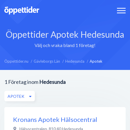
Öppettider Apotek Hedesunda
Välj och vraka bland 1 företag!
Öppettider.nu
Gävleborgs Län
Hedesunda
Apotek
1
Företag inom
Hedesunda
APOTEK
Kronans Apotek Hälsocentral
Hälsocentralen
,
810 40
Hedesunda