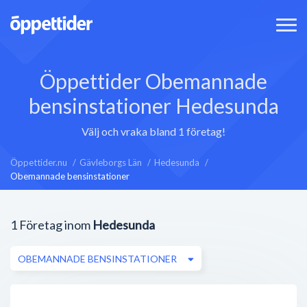
Öppettider Obemannade
bensinstationer Hedesunda
Välj och vraka bland 1 företag!
Öppettider.nu
Gävleborgs Län
Hedesunda
Obemannade bensinstationer
1
Företag inom
Hedesunda
OBEMANNADE BENSINSTATIONER