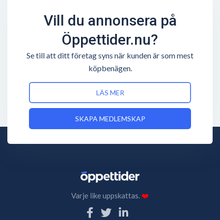
Vill du annonsera på
Öppettider.nu?
Se till att ditt företag syns när kunden är som mest
köpbenägen.
LÄS MER
SKAPA MEDLEMSKAP
Varje like uppskattas.
❤️