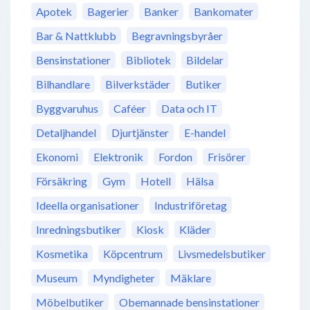
Apotek
Bagerier
Banker
Bankomater
Bar & Nattklubb
Begravningsbyråer
Bensinstationer
Bibliotek
Bildelar
Bilhandlare
Bilverkstäder
Butiker
Byggvaruhus
Caféer
Data och IT
Detaljhandel
Djurtjänster
E-handel
Ekonomi
Elektronik
Fordon
Frisörer
Försäkring
Gym
Hotell
Hälsa
Ideella organisationer
Industriföretag
Inredningsbutiker
Kiosk
Kläder
Kosmetika
Köpcentrum
Livsmedelsbutiker
Museum
Myndigheter
Mäklare
Möbelbutiker
Obemannade bensinstationer