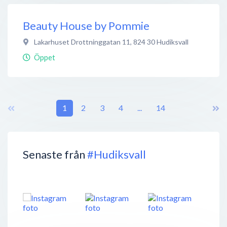
Beauty House by Pommie
Lakarhuset Drottninggatan 11
,
824 30
Hudiksvall
Öppet
1
2
3
4
...
14
Senaste från
#Hudiksvall