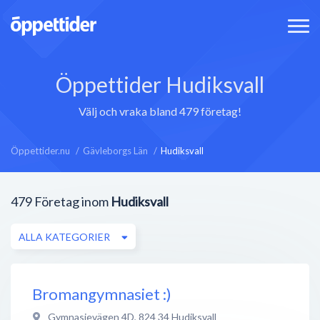
Öppettider Hudiksvall
Välj och vraka bland 479 företag!
Öppettider.nu
Gävleborgs Län
Hudiksvall
479
Företag inom
Hudiksvall
ALLA KATEGORIER
Bromangymnasiet :)
Gymnasievägen 4D
,
824 34
Hudiksvall