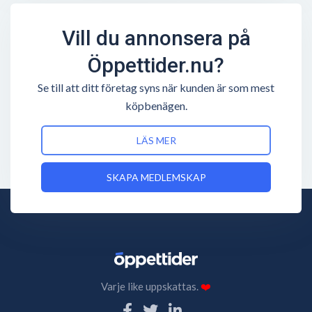
Vill du annonsera på
Öppettider.nu?
Se till att ditt företag syns när kunden är som mest
köpbenägen.
LÄS MER
SKAPA MEDLEMSKAP
Varje like uppskattas.
❤️