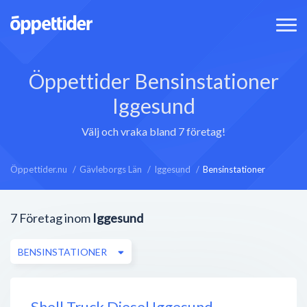
Öppettider Bensinstationer
Iggesund
Välj och vraka bland 7 företag!
Öppettider.nu
Gävleborgs Län
Iggesund
Bensinstationer
7
Företag inom
Iggesund
BENSINSTATIONER
Shell Truck Diesel Iggesund