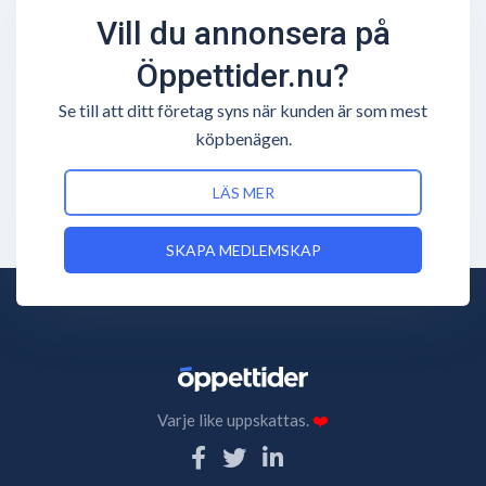
Vill du annonsera på
Öppettider.nu?
Se till att ditt företag syns när kunden är som mest
köpbenägen.
LÄS MER
SKAPA MEDLEMSKAP
Varje like uppskattas.
❤️