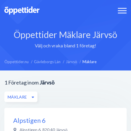
Öppettider Mäklare Järvsö
Välj och vraka bland 1 företag!
Öppettider.nu
Gävleborgs Län
Järvsö
Mäklare
1
Företag inom
Järvsö
MÄKLARE
Alpstigen 6
Alpstigen 6
,
820 40
Järvsö