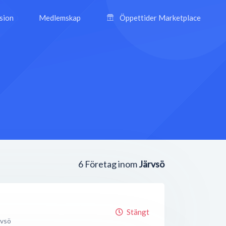
ision
Medlemskap
Öppettider Marketplace
6
Företag inom
Järvsö
Stängt
rvsö