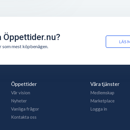
å Öppettider.nu?
LÄS 
n är som mest köpbenägen.
Öppettider
Våra tjänster
Vår vision
Medlemskap
Nyheter
Marketplace
Vanliga frågor
Logga in
Kontakta oss