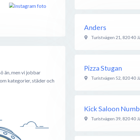
Anders
Turistvägen 21
,
820 40
J
Pizza Stugan
ö än, men vi jobbar
Turistvägen 52
,
820 40
J
 om kategorier, städer och
Kick Saloon Numb
Turistvägen 39
,
820 40
J