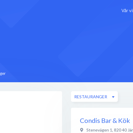
Vår v
ger
RESTAURANGER
Condis Bar & Kök
Stenevägen 1
,
820 40
Jä