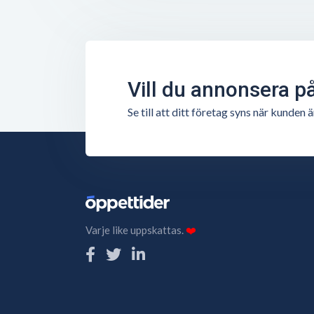
Vill du annonsera p
Se till att ditt företag syns när kunde
Varje like uppskattas.
❤️