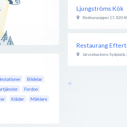
Ljungströms Kök
Rödmyravägen 17
,
820 4
Restaurang Efter
Järvsöbackens Sydplatå
,
instationer
Bildelar
urtjänster
Fordon
ker
Kläder
Mäklare