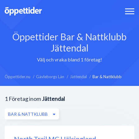
Öppettider Bar & Nattklubb
Jättendal
Välj och vraka bland 1 företag!
Öppettider.nu
Gävleborgs Län
Jättendal
Bar & Nattklubb
1
Företag inom
Jättendal
BAR & NATTKLUBB
North Trail MC Hälsingland