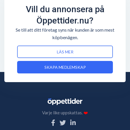
Vill du annonsera på
Öppettider.nu?
Se till att ditt företag syns när kunden är som mest
köpbenägen.
LÄS MER
SKAPA MEDLEMSKAP
Varje like uppskattas.
❤️