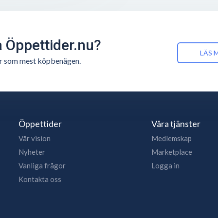
å Öppettider.nu?
LÄS 
n är som mest köpbenägen.
Öppettider
Våra tjänster
Vår vision
Medlemskap
Nyheter
Marketplace
Vanliga frågor
Logga in
Kontakta oss