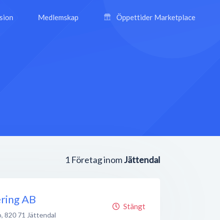
ision
Medlemskap
Öppettider Marketplace
1
Företag inom
Jättendal
ring AB
Stängt
b
,
820 71
Jättendal