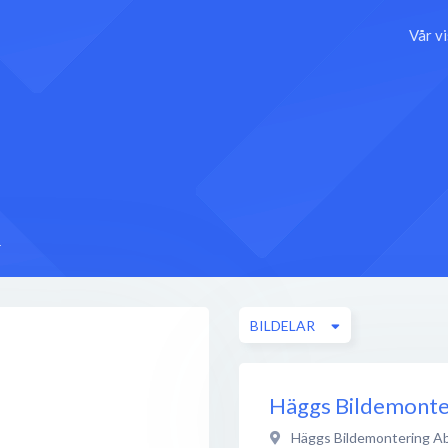
Vår v
r
BILDELAR
Häggs Bildemonte
Häggs Bildemontering A