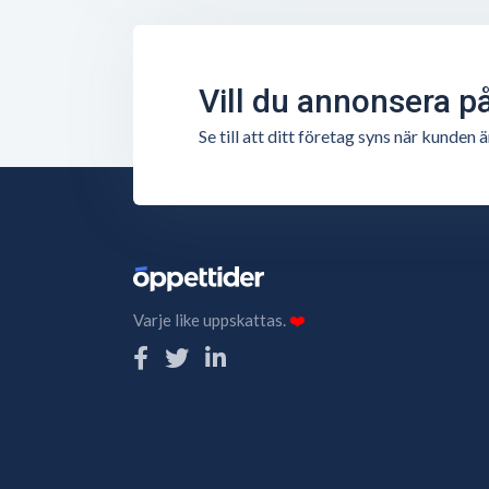
Vill du annonsera p
Se till att ditt företag syns när kunde
Varje like uppskattas.
❤️