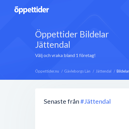
Öppettider Bildelar
Jättendal
Välj och vraka bland 1 företag!
Öppettider.nu
Gävleborgs Län
Jättendal
Bildela
Senaste från
#Jättendal