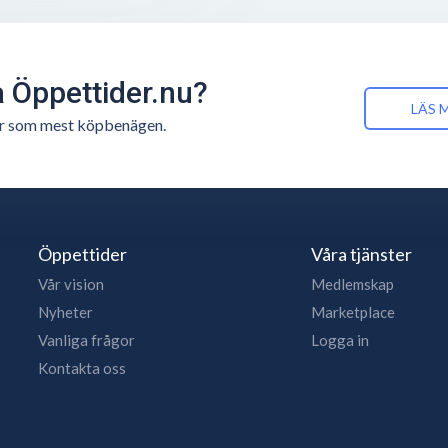
å Öppettider.nu?
LÄS 
n är som mest köpbenägen.
Öppettider
Våra tjänster
Vår vision
Medlemskap
Nyheter
Marketplace
Vanliga frågor
Logga in
Kontakta oss