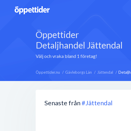
Öppettider
Detaljhandel Jättendal
Välj och vraka bland 1 företag!
Öppettider.nu
Gävleborgs Län
Jättendal
Detalj
Senaste från
#Jättendal