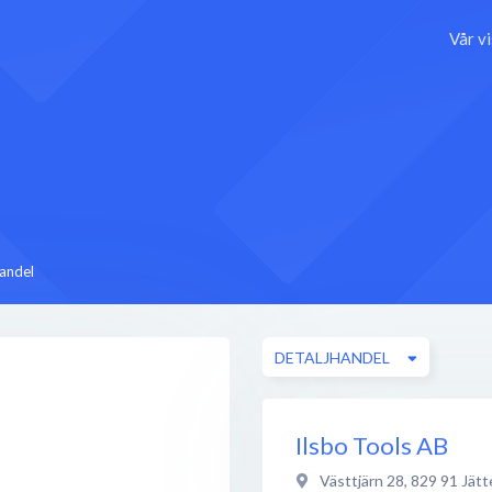
Vår v
handel
DETALJHANDEL
Ilsbo Tools AB
Västtjärn 28
,
829 91
Jätt