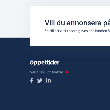
Vill du annonsera p
Se till att ditt företag syns när kunde
Varje like uppskattas.
❤️