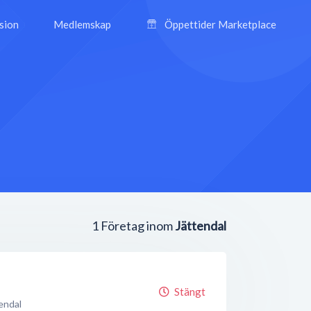
ision
Medlemskap
Öppettider Marketplace
1
Företag inom
Jättendal
Stängt
endal