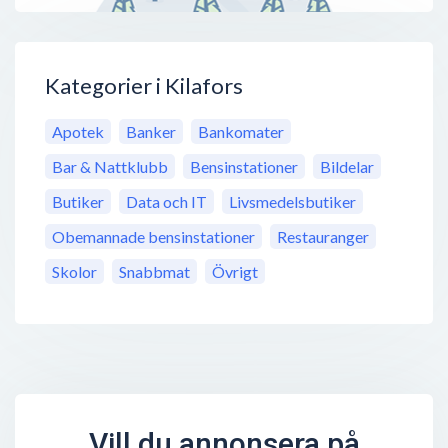
Kategorier i Kilafors
Apotek
Banker
Bankomater
Bar & Nattklubb
Bensinstationer
Bildelar
Butiker
Data och IT
Livsmedelsbutiker
Obemannade bensinstationer
Restauranger
Skolor
Snabbmat
Övrigt
Vill du annonsera på