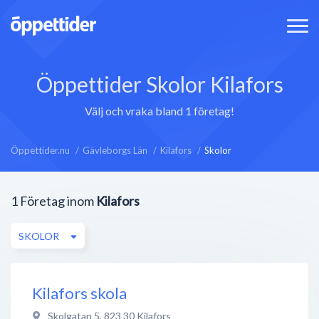
Öppettider Skolor Kilafors
Välj och vraka bland 1 företag!
Öppettider.nu
Gävleborgs Län
Kilafors
Skolor
1
Företag inom
Kilafors
SKOLOR
Kilafors skola
Skolgatan 5
,
823 30
Kilafors