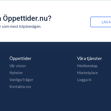
å Öppettider.nu?
LÄS 
n är som mest köpbenägen.
Öppettider
Våra tjänster
Vår vision
Medlemskap
Nyheter
Marketplace
Vanliga frågor
Logga in
Kontakta oss