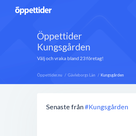
Öppettider
Kungsgården
Välj och vraka bland 23 företag!
Öppettider.nu
Gävleborgs Län
Kungsgården
Senaste från
#Kungsgården