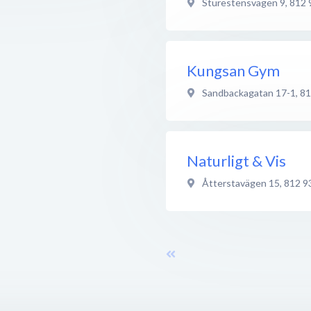
Sturestensvägen 9
,
812 
Kungsan Gym
Sandbackagatan 17-1
,
81
Naturligt & Vis
Åtterstavägen 15
,
812 9