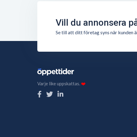
Vill du annonsera p
Se till att ditt företag syns när kunde
Varje like uppskattas.
❤️