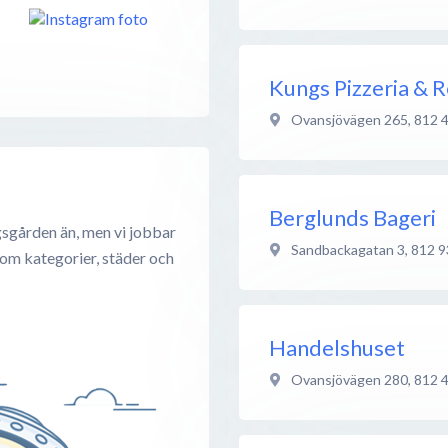
Kungs Pizzeria & 
Ovansjövägen 265
,
812 
Berglunds Bageri
sgården än, men vi jobbar
Sandbackagatan 3
,
812 9
 om kategorier, städer och
Handelshuset
Ovansjövägen 280
,
812 