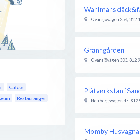
Wahlmans däck&f
Ovansjövägen 254
,
812 
Granngården
Ovansjövägen 303
,
812 
r
Caféer
Plåtverkstan i San
seum
Restauranger
Norrbergsvägen 45
,
812 
Momby Husvagna