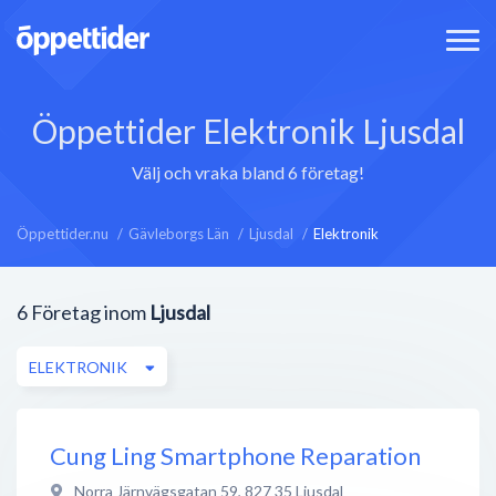
Öppettider Elektronik Ljusdal
Välj och vraka bland 6 företag!
Öppettider.nu
Gävleborgs Län
Ljusdal
Elektronik
6
Företag inom
Ljusdal
ELEKTRONIK
Cung Ling Smartphone Reparation
Norra Järnvägsgatan 59
,
827 35
Ljusdal