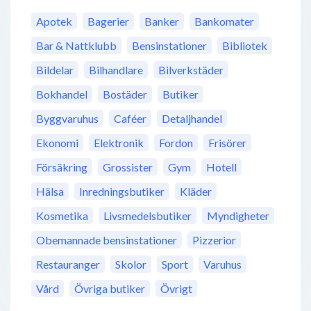
Apotek
Bagerier
Banker
Bankomater
Bar & Nattklubb
Bensinstationer
Bibliotek
Bildelar
Bilhandlare
Bilverkstäder
Bokhandel
Bostäder
Butiker
Byggvaruhus
Caféer
Detaljhandel
Ekonomi
Elektronik
Fordon
Frisörer
Försäkring
Grossister
Gym
Hotell
Hälsa
Inredningsbutiker
Kläder
Kosmetika
Livsmedelsbutiker
Myndigheter
Obemannade bensinstationer
Pizzerior
Restauranger
Skolor
Sport
Varuhus
Vård
Övriga butiker
Övrigt