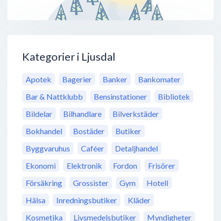
Kategorier i Ljusdal
Apotek
Bagerier
Banker
Bankomater
Bar & Nattklubb
Bensinstationer
Bibliotek
Bildelar
Bilhandlare
Bilverkstäder
Bokhandel
Bostäder
Butiker
Byggvaruhus
Caféer
Detaljhandel
Ekonomi
Elektronik
Fordon
Frisörer
Försäkring
Grossister
Gym
Hotell
Hälsa
Inredningsbutiker
Kläder
Kosmetika
Livsmedelsbutiker
Myndigheter