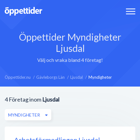
Öppettider Myndigheter
Ljusdal
Välj och vraka bland 4 företag!
Öppettider.nu
Gävleborgs Län
Ljusdal
Myndigheter
4
Företag inom
Ljusdal
MYNDIGHETER
Arbetsförmedlingen Ljusdal