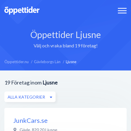
Öppettider Ljusne
Välj och vraka bland 19 företag!
Öppettider.nu
Gävleborgs Län
Ljusne
19
Företag inom
Ljusne
ALLA KATEGORIER
JunkCars.se
Gävle
,
820 20
Ljusne