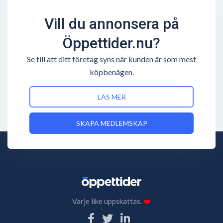
Vill du annonsera på
Öppettider.nu?
Se till att ditt företag syns när kunden är som mest
köpbenägen.
LÄS MER
SKAPA MEDLEMSKAP
Varje like uppskattas.
❤️