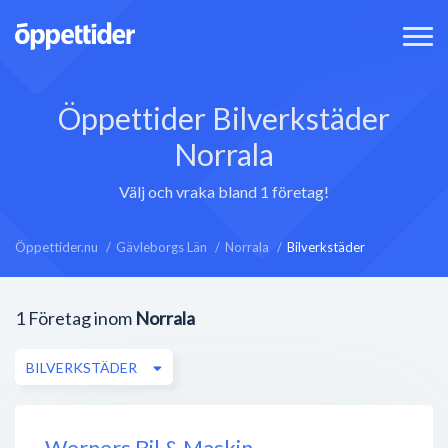
Öppettider Bilverkstäder
Norrala
Välj och vraka bland 1 företag!
Öppettider.nu
Gävleborgs Län
Norrala
Bilverkstäder
1
Företag inom
Norrala
BILVERKSTÄDER
Werners Bil & Maskin