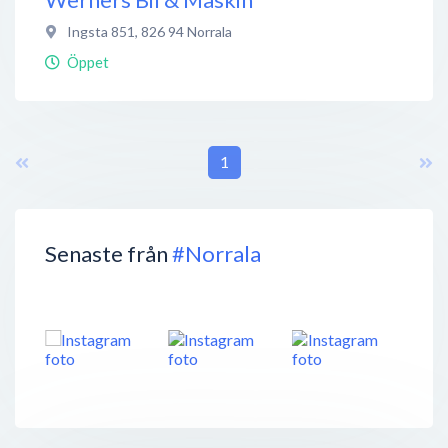
Ingsta 851
,
826 94
Norrala
Öppet
1
Senaste från
#Norrala