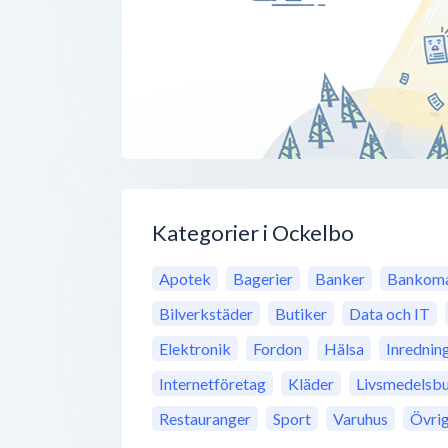
Kategorier i Ockelbo
Apotek
Bagerier
Banker
Bankoma
Bilverkstäder
Butiker
Data och IT
Elektronik
Fordon
Hälsa
Inrednin
Internetföretag
Kläder
Livsmedelsbu
Restauranger
Sport
Varuhus
Övri