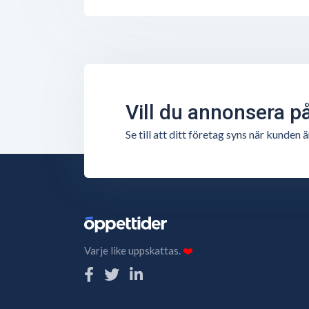
Vill du annonsera p
Se till att ditt företag syns när kunde
Varje like uppskattas.
❤️