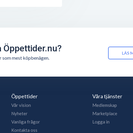
å Öppettider.nu?
LÄS 
n är som mest köpbenägen.
Öppettider
Våra tjänster
Vår vision
Medlemskap
Nyheter
Marketplace
Vanliga frågor
Logga in
Kontakta oss