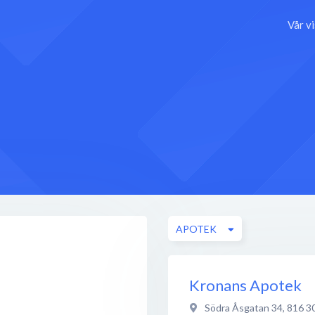
Vår v
APOTEK
Kronans Apotek
Södra Åsgatan 34
,
816 3