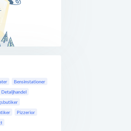
ter
Bensinstationer
Detaljhandel
gsbutiker
tiker
Pizzerior
gt