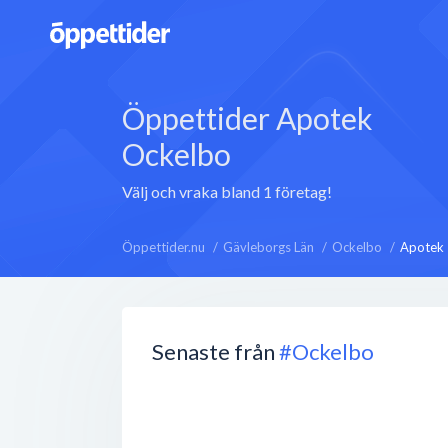
Öppettider Apotek
Ockelbo
Välj och vraka bland 1 företag!
Öppettider.nu
Gävleborgs Län
Ockelbo
Apotek
Senaste från
#Ockelbo