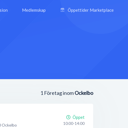
ision
Medlemskap
Öppettider Marketplace
1
Företag inom
Ockelbo
Öppet
10:00-14:00
0
Ockelbo