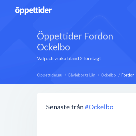
Öppettider Fordon
Ockelbo
Välj och vraka bland 2 företag!
Öppettider.nu
Gävleborgs Län
Ockelbo
Fordon
Senaste från
#Ockelbo