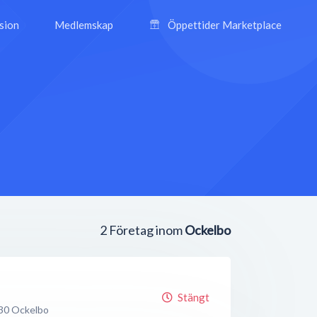
ision
Medlemskap
Öppettider Marketplace
2
Företag inom
Ockelbo
Stängt
30
Ockelbo