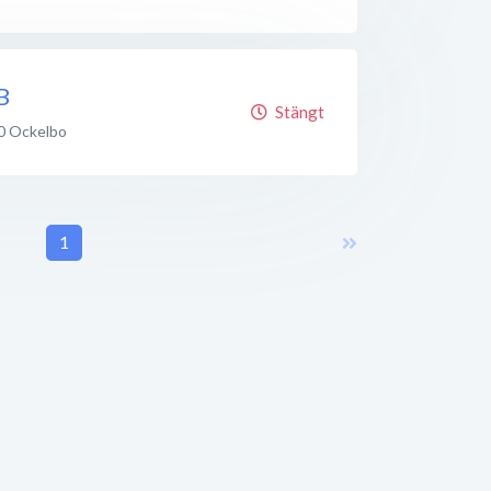
B
Stängt
0
Ockelbo
1