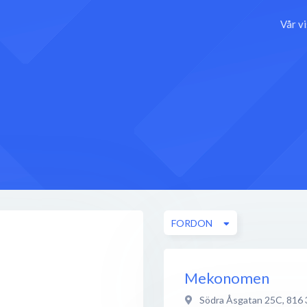
Vår v
FORDON
Mekonomen
Södra Åsgatan 25C
,
816 