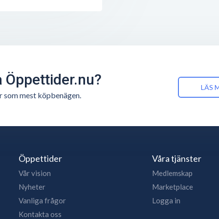
å Öppettider.nu?
LÄS 
n är som mest köpbenägen.
Öppettider
Våra tjänster
Vår vision
Medlemskap
Nyheter
Marketplace
Vanliga frågor
Logga in
Kontakta oss