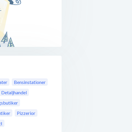
ter
Bensinstationer
Detaljhandel
gsbutiker
tiker
Pizzerior
gt