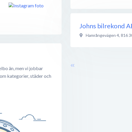
Johns bilrekond A
Hamrångevägen 4
,
816 3
lbo än, men vi jobbar
 om kategorier, städer och