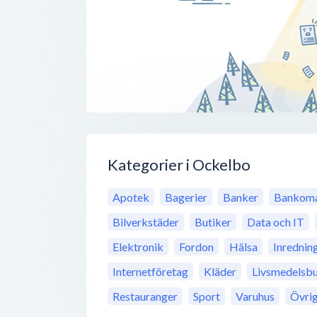
Kategorier i Ockelbo
Apotek
Bagerier
Banker
Bankoma
Bilverkstäder
Butiker
Data och IT
Elektronik
Fordon
Hälsa
Inrednin
Internetföretag
Kläder
Livsmedelsbu
Restauranger
Sport
Varuhus
Övri