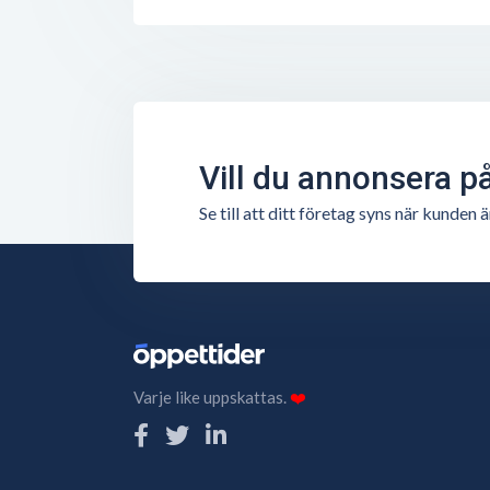
Vill du annonsera p
Se till att ditt företag syns när kunde
Varje like uppskattas.
❤️