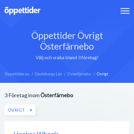
Öppettider Övrigt
Österfärnebo
Välj och vraka bland 3 företag!
Öppettider.nu
Gävleborgs Län
Österfärnebo
Övrigt
3
Företag inom
Österfärnebo
ÖVRIGT
Henkes Wheels