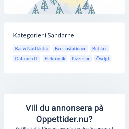
Kategorier i Sandarne
Bar & Nattklubb
Bensinstationer
Butiker
Data och IT
Elektronik
Pizzerior
Övrigt
Vill du annonsera på
Öppettider.nu?
Se till att ditt företag syns när kunden är som mest