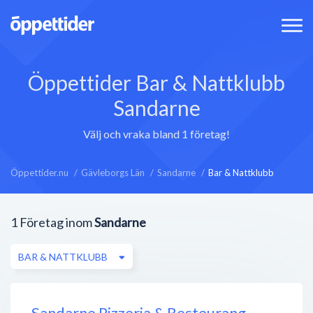
Öppettider Bar & Nattklubb
Sandarne
Välj och vraka bland 1 företag!
Öppettider.nu
Gävleborgs Län
Sandarne
Bar & Nattklubb
1
Företag inom
Sandarne
BAR & NATTKLUBB
Sandarne Pizzeria & Resteurang