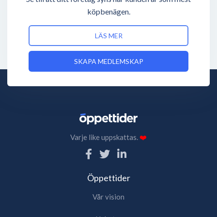
köpbenägen.
LÄS MER
SKAPA MEDLEMSKAP
Varje like uppskattas.
❤️
Öppettider
Vår vision