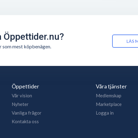
å Öppettider.nu?
LÄS 
n är som mest köpbenägen.
Öppettider
Våra tjänster
Vår vision
Medlemskap
Nyheter
Marketplace
Vanliga frågor
Logga in
Kontakta oss