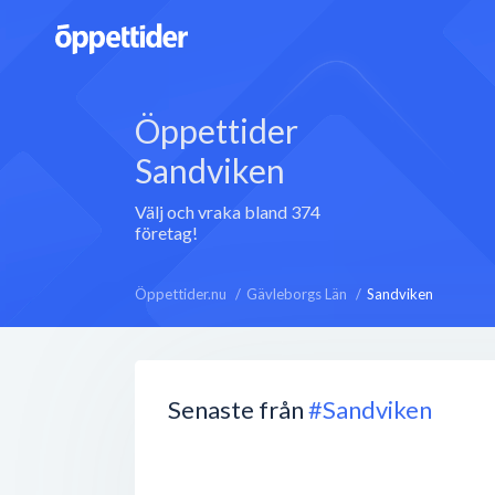
Öppettider
Sandviken
Välj och vraka bland 374
företag!
Öppettider.nu
Gävleborgs Län
Sandviken
Senaste från
#Sandviken