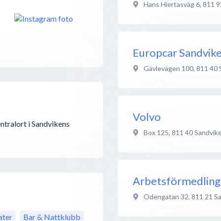
Hans Hiertasväg 6
,
811 9
Europcar Sandvik
Gävlevägen 100
,
811 40
Volvo
ntralort i Sandvikens
Box 125
,
811 40
Sandvik
Arbetsförmedlin
Odengatan 32
,
811 21
S
ter
Bar & Nattklubb