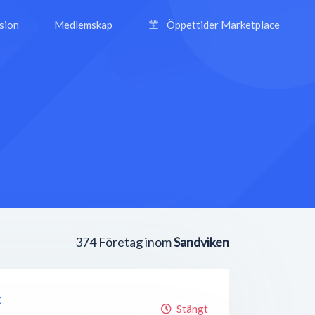
ision
Medlemskap
Öppettider Marketplace
374
Företag inom
Sandviken
k
Stängt