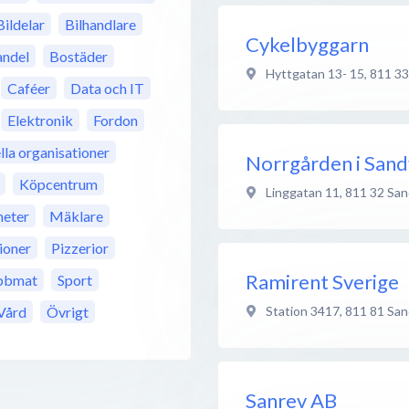
Bildelar
Bilhandlare
Cykelbyggarn
ndel
Bostäder
Hyttgatan 13- 15
,
811 33
Caféer
Data och IT
Elektronik
Fordon
lla organisationer
Norrgården i Sand
Köpcentrum
Linggatan 11
,
811 32
San
eter
Mäklare
ioner
Pizzerior
Ramirent Sverige
bbmat
Sport
Station 3417
,
811 81
San
Vård
Övrigt
Sanrev AB