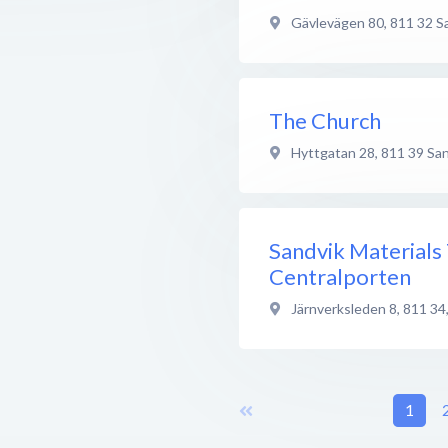
Gävlevägen 80
,
811 32
S
The Church
Hyttgatan 28
,
811 39
Sa
Sandvik Materials
Centralporten
Järnverksleden 8, 811 34
1