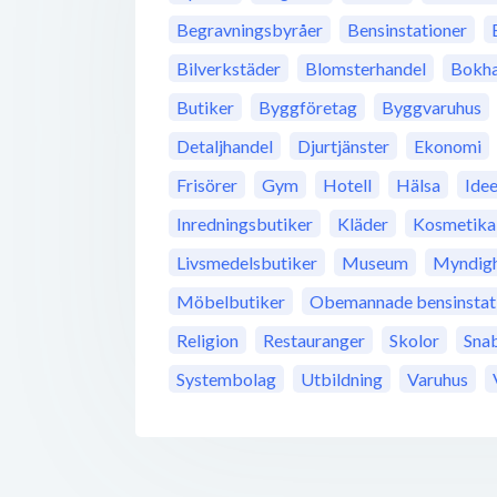
Begravningsbyråer
Bensinstationer
Bilverkstäder
Blomsterhandel
Bokha
Butiker
Byggföretag
Byggvaruhus
Detaljhandel
Djurtjänster
Ekonomi
Frisörer
Gym
Hotell
Hälsa
Idee
Inredningsbutiker
Kläder
Kosmetika
Livsmedelsbutiker
Museum
Myndigh
Möbelbutiker
Obemannade bensinstat
Religion
Restauranger
Skolor
Sna
Systembolag
Utbildning
Varuhus