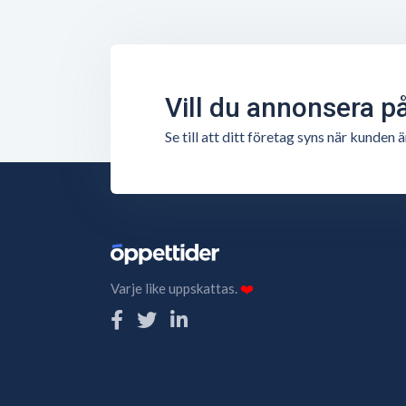
Vill du annonsera p
Se till att ditt företag syns när kunde
Varje like uppskattas.
❤️