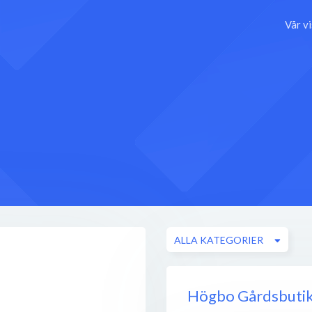
Vår v
ALLA KATEGORIER
Högbo Gårdsbuti