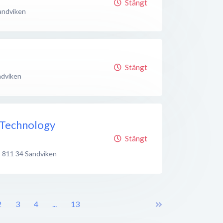
Stängt
andviken
Stängt
ndviken
 Technology
Stängt
,
811 34
Sandviken
2
3
4
...
13