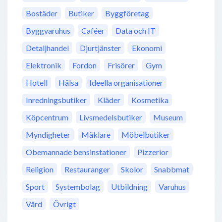
Bostäder
Butiker
Byggföretag
Byggvaruhus
Caféer
Data och IT
Detaljhandel
Djurtjänster
Ekonomi
Elektronik
Fordon
Frisörer
Gym
Hotell
Hälsa
Ideella organisationer
Inredningsbutiker
Kläder
Kosmetika
Köpcentrum
Livsmedelsbutiker
Museum
Myndigheter
Mäklare
Möbelbutiker
Obemannade bensinstationer
Pizzerior
Religion
Restauranger
Skolor
Snabbmat
Sport
Systembolag
Utbildning
Varuhus
Vård
Övrigt