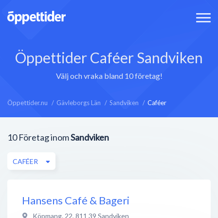
Öppettider Caféer Sandviken
Välj och vraka bland 10 företag!
Öppettider.nu
Gävleborgs Län
Sandviken
Caféer
10
Företag inom
Sandviken
CAFÉER
Hansens Café & Bageri
Köpmang. 22
,
811 39
Sandviken