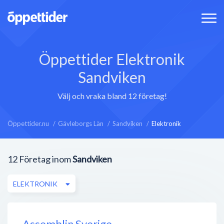
Öppettider Elektronik
Sandviken
Välj och vraka bland 12 företag!
Öppettider.nu
Gävleborgs Län
Sandviken
Elektronik
12
Företag inom
Sandviken
ELEKTRONIK
Assemblin Sverige