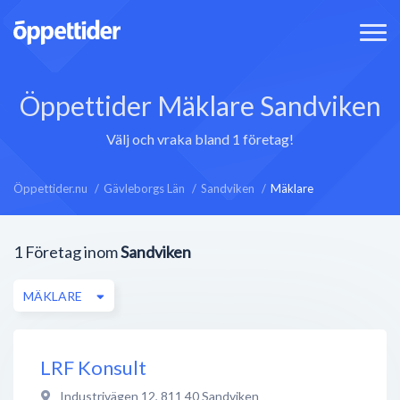
Öppettider Mäklare Sandviken
Välj och vraka bland 1 företag!
Öppettider.nu
Gävleborgs Län
Sandviken
Mäklare
1
Företag inom
Sandviken
MÄKLARE
LRF Konsult
Industrivägen 12
,
811 40
Sandviken