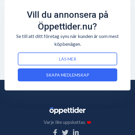
Vill du annonsera på
Öppettider.nu?
Se till att ditt företag syns när kunden är som mest
köpbenägen.
LÄS MER
SKAPA MEDLEMSKAP
Varje like uppskattas.
❤️