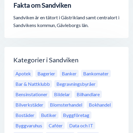
Fakta om Sandviken
Sandviken är en tätort i Gästrikland samt centralort i
Sandvikens kommun, Gävleborgs län.
Kategorier i Sandviken
Apotek
Bagerier
Banker
Bankomater
Bar & Nattklubb
Begravningsbyråer
Bensinstationer
Bildelar
Bilhandlare
Bilverkstäder
Blomsterhandel
Bokhandel
Bostäder
Butiker
Byggföretag
Byggvaruhus
Caféer
Data och IT