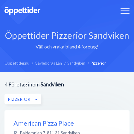
Öppettider Pizzerior Sandviken
Välj och vraka bland 4 företag!
Öppettider.nu
Gävleborgs Län
Sandviken
Pizzerior
4
Företag inom
Sandviken
PIZZERIOR
American Pizza Place
Baldersplan 7
,
811 31
Sandviken