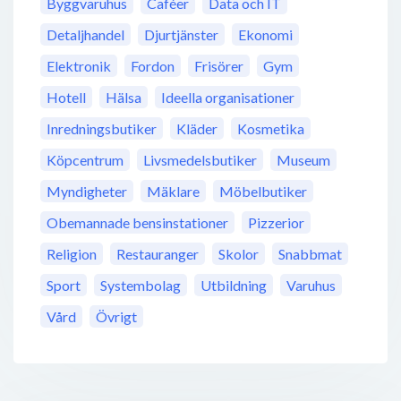
Byggvaruhus
Caféer
Data och IT
Detaljhandel
Djurtjänster
Ekonomi
Elektronik
Fordon
Frisörer
Gym
Hotell
Hälsa
Ideella organisationer
Inredningsbutiker
Kläder
Kosmetika
Köpcentrum
Livsmedelsbutiker
Museum
Myndigheter
Mäklare
Möbelbutiker
Obemannade bensinstationer
Pizzerior
Religion
Restauranger
Skolor
Snabbmat
Sport
Systembolag
Utbildning
Varuhus
Vård
Övrigt