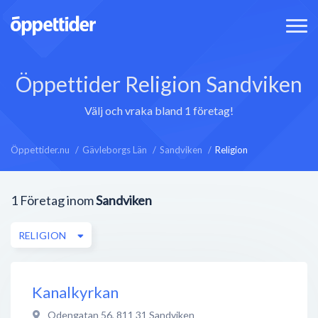
Öppettider Religion Sandviken
Välj och vraka bland 1 företag!
Öppettider.nu
Gävleborgs Län
Sandviken
Religion
1
Företag inom
Sandviken
RELIGION
Kanalkyrkan
Odengatan 56
,
811 31
Sandviken