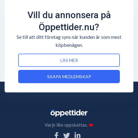
Vill du annonsera på
Öppettider.nu?
Se till att ditt företag syns när kunden är som mest
köpbenägen.
LÄS MER
SKAPA MEDLEMSKAP
Varje like uppskattas.
❤️