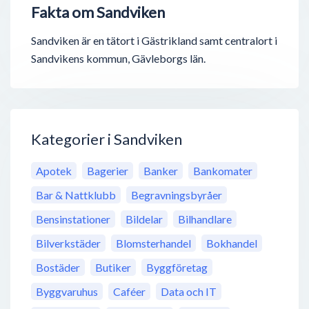
Fakta om Sandviken
Sandviken är en tätort i Gästrikland samt centralort i
Sandvikens kommun, Gävleborgs län.
Kategorier i Sandviken
Apotek
Bagerier
Banker
Bankomater
Bar & Nattklubb
Begravningsbyråer
Bensinstationer
Bildelar
Bilhandlare
Bilverkstäder
Blomsterhandel
Bokhandel
Bostäder
Butiker
Byggföretag
Byggvaruhus
Caféer
Data och IT