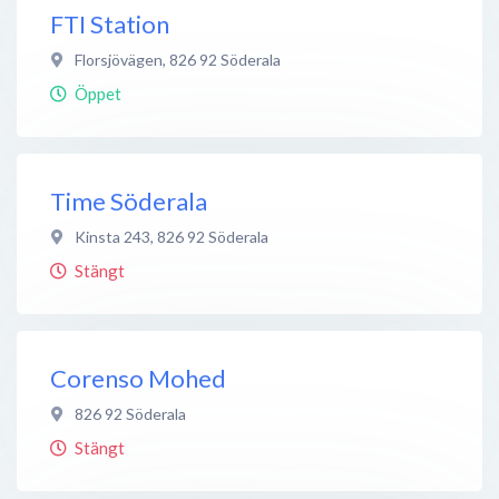
FTI Station
Florsjövägen
,
826 92
Söderala
Öppet
Time Söderala
Kinsta 243
,
826 92
Söderala
Stängt
Corenso Mohed
826 92
Söderala
Stängt