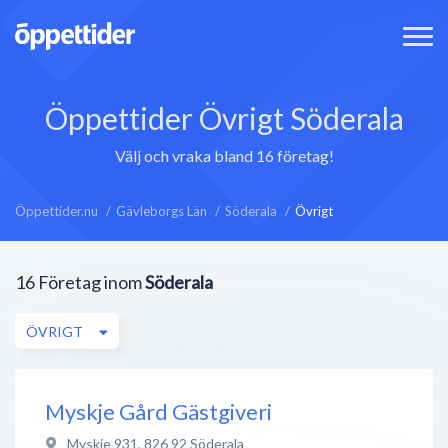
Öppettider Övrigt Söderala
Välj och vraka bland 16 företag!
Öppettider.nu
Gävleborgs Län
Söderala
Övrigt
16
Företag inom
Söderala
ÖVRIGT
Myskje Gård Gästgiveri
Myskje 931
,
826 92
Söderala