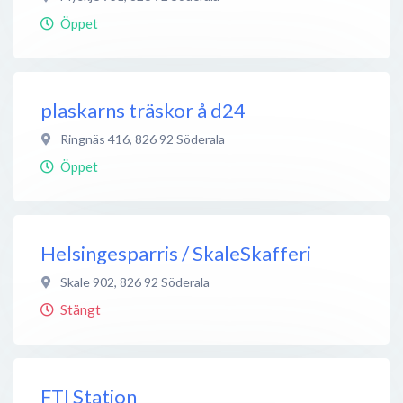
Öppet
plaskarns träskor å d24
Ringnäs 416
,
826 92
Söderala
Öppet
Helsingesparris / SkaleSkafferi
Skale 902
,
826 92
Söderala
Stängt
FTI Station