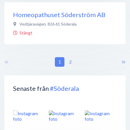
Homeopathuset Söderström AB
Vedtjäravägen
,
826 61
Söderala
Stängt
1
2
Senaste från
#Söderala