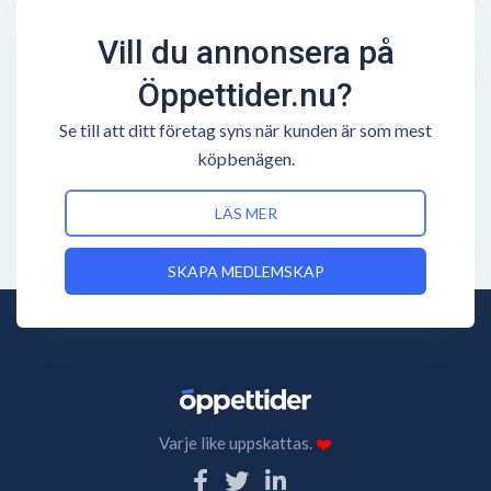
Vill du annonsera på
Öppettider.nu?
Se till att ditt företag syns när kunden är som mest
köpbenägen.
LÄS MER
SKAPA MEDLEMSKAP
Varje like uppskattas.
❤️