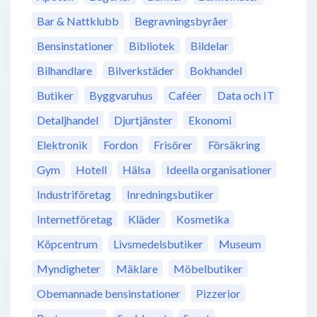
Bar & Nattklubb
Begravningsbyråer
Bensinstationer
Bibliotek
Bildelar
Bilhandlare
Bilverkstäder
Bokhandel
Butiker
Byggvaruhus
Caféer
Data och IT
Detaljhandel
Djurtjänster
Ekonomi
Elektronik
Fordon
Frisörer
Försäkring
Gym
Hotell
Hälsa
Ideella organisationer
Industriföretag
Inredningsbutiker
Internetföretag
Kläder
Kosmetika
Köpcentrum
Livsmedelsbutiker
Museum
Myndigheter
Mäklare
Möbelbutiker
Obemannade bensinstationer
Pizzerior