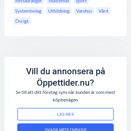
Restauranger
Snabbmat
Sport
Systembolag
Utbildning
Varuhus
Vård
Övrigt
Vill du annonsera på
Öppettider.nu?
Se till att ditt företag syns när kunden är som mest
köpbenägen.
LÄS MER
SKAPA MEDLEMSKAP