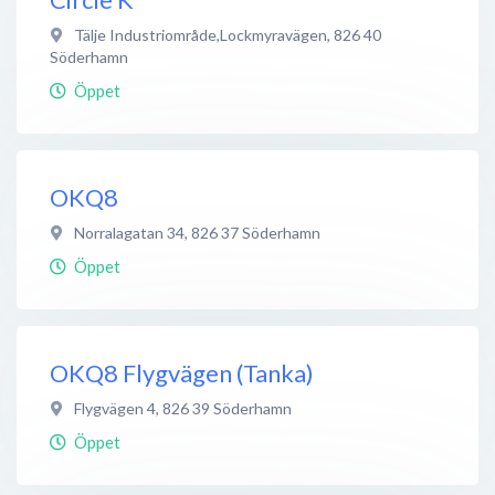
Tälje Industriområde,Lockmyravägen
,
826 40
Söderhamn
Öppet
OKQ8
Norralagatan 34
,
826 37
Söderhamn
Öppet
OKQ8 Flygvägen (Tanka)
Flygvägen 4
,
826 39
Söderhamn
Öppet