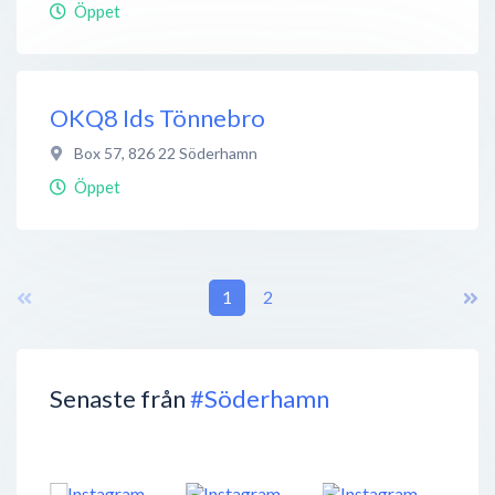
Öppet
OKQ8 Ids Tönnebro
Box 57
,
826 22
Söderhamn
Öppet
1
2
Senaste från
#Söderhamn