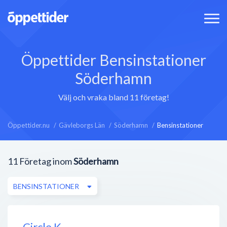
Öppettider Bensinstationer
Söderhamn
Välj och vraka bland 11 företag!
Öppettider.nu
Gävleborgs Län
Söderhamn
Bensinstationer
11
Företag inom
Söderhamn
BENSINSTATIONER
Circle K