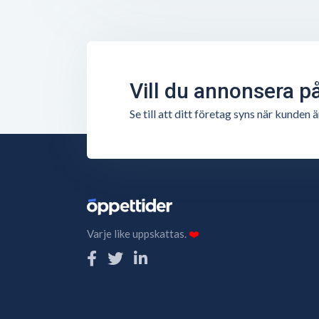
Vill du annonsera p
Se till att ditt företag syns när kunde
Varje like uppskattas.
❤️