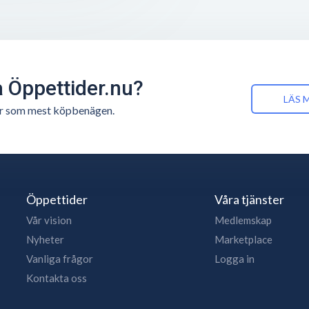
å Öppettider.nu?
LÄS 
n är som mest köpbenägen.
Öppettider
Våra tjänster
Vår vision
Medlemskap
Nyheter
Marketplace
Vanliga frågor
Logga in
Kontakta oss