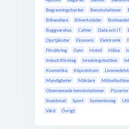
Begravningsbyråer
Bensinstationer
Bilhandlare
Bilverkstäder
Bokhande
Byggvaruhus
Caféer
Data och IT
Djurtjänster
Ekonomi
Elektronik
Försäkring
Gym
Hotell
Hälsa
I
Industriföretag
Inredningsbutiker
In
Kosmetika
Köpcentrum
Livsmedelsb
Myndigheter
Mäklare
Möbelbutike
Obemannade bensinstationer
Pizzerior
Snabbmat
Sport
Systembolag
Utb
Vård
Övrigt