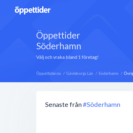
Öppettider
Söderhamn
Välj och vraka bland 1 företag!
Öppettider.nu
Gävleborgs Län
Söderhamn
Övrig
Senaste från
#Söderhamn