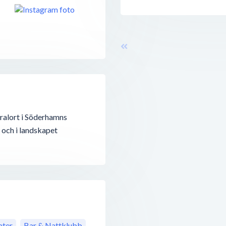
ntralort i Söderhamns
 och i landskapet
ter
Bar & Nattklubb