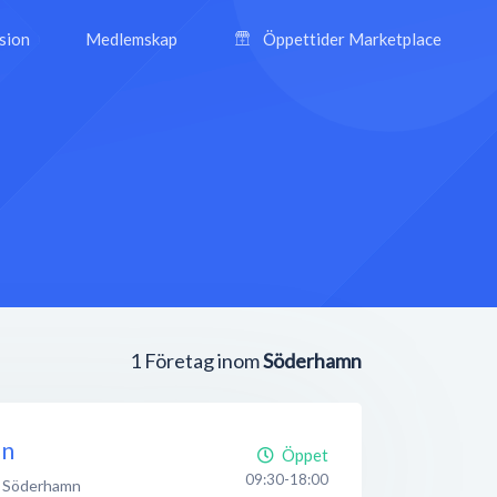
ision
Medlemskap
Öppettider Marketplace
1
Företag inom
Söderhamn
mn
Öppet
09:30-18:00
Söderhamn