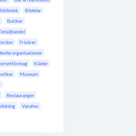
Bibliotek
Bildelar
l
Butiker
Detaljhandel
Fordon
Frisörer
deella organisationer
ternetföretag
Kläder
utiker
Museum
r
Restauranger
ildning
Varuhus