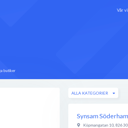
Vår v
a butiker
ALLA KATEGORIER
Synsam Söderha
Köpmangatan 10
,
826 30