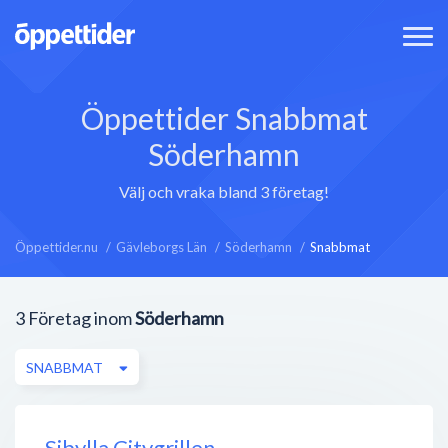
Öppettider Snabbmat
Söderhamn
Välj och vraka bland 3 företag!
Öppettider.nu
Gävleborgs Län
Söderhamn
Snabbmat
3
Företag inom
Söderhamn
SNABBMAT
Sibylla Citygrillen