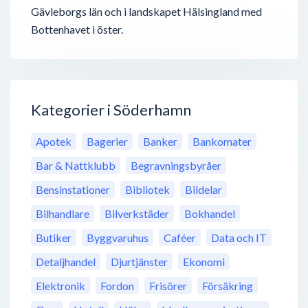
Gävleborgs län och i landskapet Hälsingland med
Bottenhavet i öster.
Kategorier i Söderhamn
Apotek
Bagerier
Banker
Bankomater
Bar & Nattklubb
Begravningsbyråer
Bensinstationer
Bibliotek
Bildelar
Bilhandlare
Bilverkstäder
Bokhandel
Butiker
Byggvaruhus
Caféer
Data och IT
Detaljhandel
Djurtjänster
Ekonomi
Elektronik
Fordon
Frisörer
Försäkring