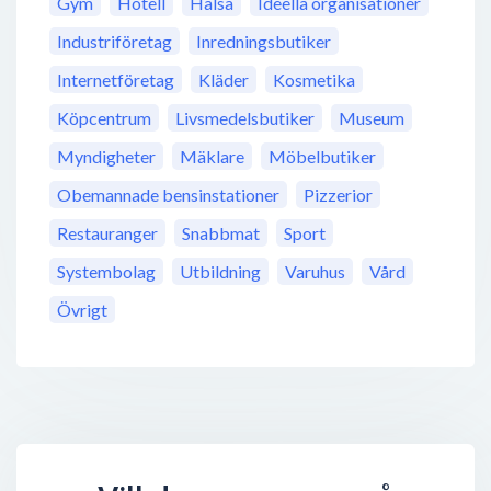
Gym
Hotell
Hälsa
Ideella organisationer
Industriföretag
Inredningsbutiker
Internetföretag
Kläder
Kosmetika
Köpcentrum
Livsmedelsbutiker
Museum
Myndigheter
Mäklare
Möbelbutiker
Obemannade bensinstationer
Pizzerior
Restauranger
Snabbmat
Sport
Systembolag
Utbildning
Varuhus
Vård
Övrigt