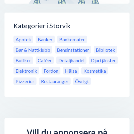
Kategorier i Storvik
Apotek
Banker
Bankomater
Bar & Nattklubb
Bensinstationer
Bibliotek
Butiker
Caféer
Detaljhandel
Djurtjänster
Elektronik
Fordon
Hälsa
Kosmetika
Pizzerior
Restauranger
Övrigt
Vill du annonsera på