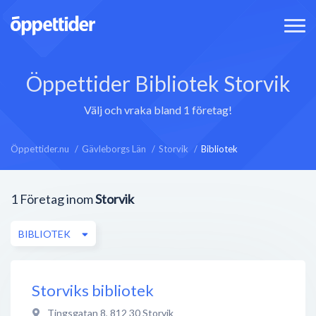
Öppettider Bibliotek Storvik
Välj och vraka bland 1 företag!
Öppettider.nu
Gävleborgs Län
Storvik
Bibliotek
1
Företag inom
Storvik
BIBLIOTEK
Storviks bibliotek
Tingsgatan 8
,
812 30
Storvik