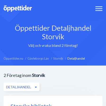
Öppettider Detaljhandel
Storvik
Välj och vraka bland 2 företag!
Öppettider.nu
Gävleborgs Län
Storvik
Detaljhandel
2
Företag inom
Storvik
DETALJHANDEL
Storviks bibliotek