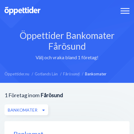
Öppettider Bankomater
Fårösund
Välj och vraka bland 1 företag!
Öppettider.nu
Gotlands Län
Fårösund
Bankomater
1
Företag inom
Fårösund
BANKOMATER
Bankomat