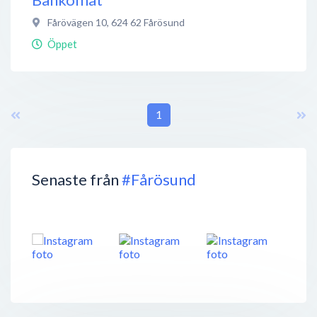
Fårövägen 10
,
624 62
Fårösund
Öppet
1
Senaste från
#Fårösund