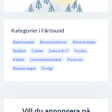
Kategorier i Fårösund
Bankomater
Bensinstationer
Bilverkstäder
Butiker
Caféer
Data och IT
Fordon
Kläder
Livsmedelsbutiker
Pizzerior
Restauranger
Övrigt
Vill du annonsera på