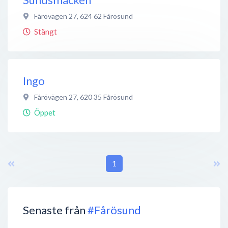
Fårövägen 27
,
624 62
Fårösund
Stängt
Ingo
Fårövägen 27
,
620 35
Fårösund
Öppet
1
Senaste från
#Fårösund