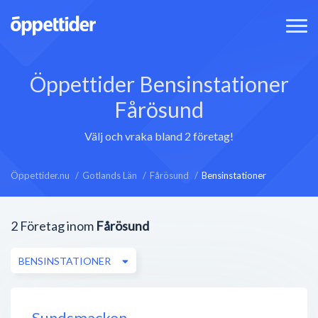
Öppettider Bensinstationer
Fårösund
Välj och vraka bland 2 företag!
Öppettider.nu
Gotlands Län
Fårösund
Bensinstationer
2
Företag inom
Fårösund
BENSINSTATIONER
Sundsmacken