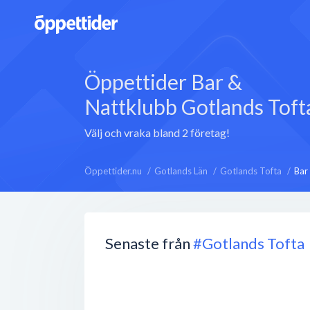
Öppettider Bar &
Nattklubb Gotlands Toft
Välj och vraka bland 2 företag!
Öppettider.nu
Gotlands Län
Gotlands Tofta
Bar
Senaste från
#Gotlands Tofta