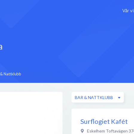
Vår v
a
 & Nattklubb
BAR & NATTKLUBB
Surflogiet Kafét
Eskelhem Toftavägen 37