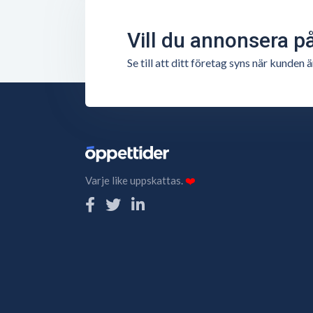
Vill du annonsera p
Se till att ditt företag syns när kunde
Varje like uppskattas.
❤️