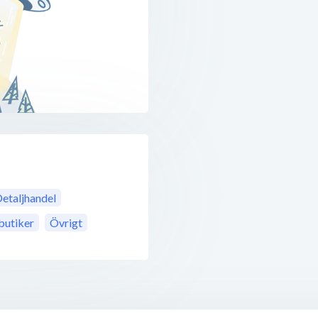
etaljhandel
utiker
Övrigt