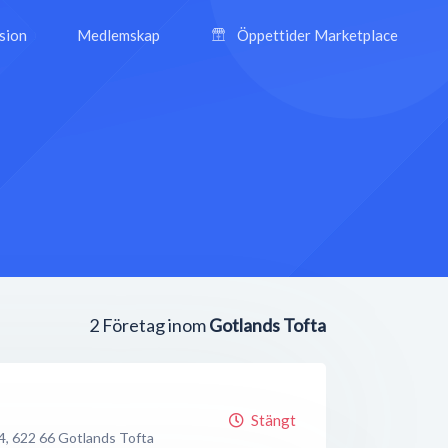
ision
Medlemskap
Öppettider Marketplace
2
Företag inom
Gotlands Tofta
Stängt
4
,
622 66
Gotlands Tofta