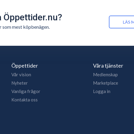
å Öppettider.nu?
LÄS 
n är som mest köpbenägen.
Öppettider
Våra tjänster
Vår vision
Medlemskap
Nyheter
Marketplace
Vanliga frågor
Logga in
Kontakta oss