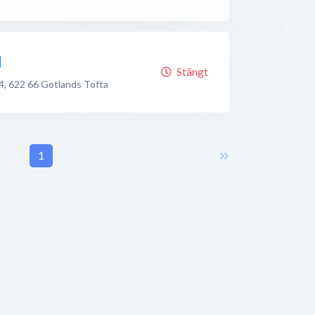
d
Stängt
4
,
622 66
Gotlands Tofta
1