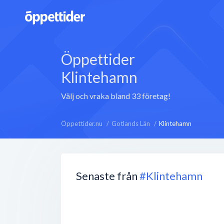
Öppettider
Klintehamn
Välj och vraka bland 33 företag!
Öppettider.nu
Gotlands Län
Klintehamn
Senaste från
#Klintehamn