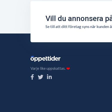
Vill du annonsera p
Se till att ditt företag syns när kunde
Varje like uppskattas.
❤️