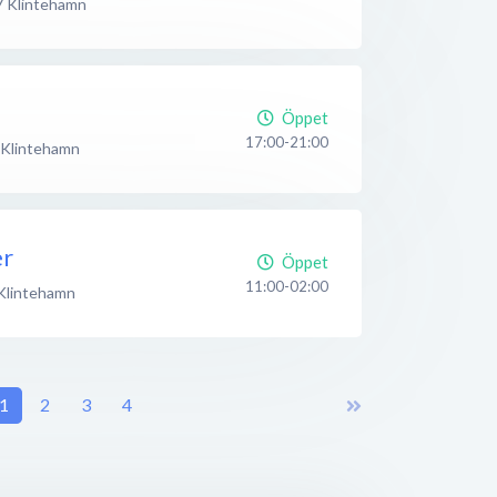
7
Klintehamn
Öppet
17:00-21:00
Klintehamn
er
Öppet
11:00-02:00
Klintehamn
1
2
3
4