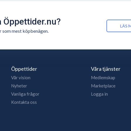
å Öppettider.nu?
LÄS 
n är som mest köpbenägen.
Öppettider
Våra tjänster
Vår vision
Medlemskap
Nyheter
Marketplace
Vanliga frågor
Logga in
Kontakta oss