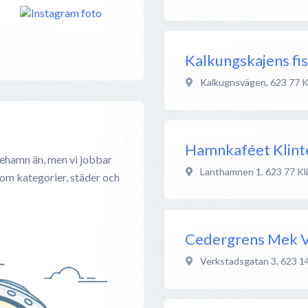
Kalkungskajens fi
Kalkugnsvägen
,
623 77
K
Hamnkaféet Klin
tehamn än, men vi jobbar
Lanthamnen 1
,
623 77
Kl
 om kategorier, städer och
Cedergrens Mek 
Verkstadsgatan 3
,
623 1