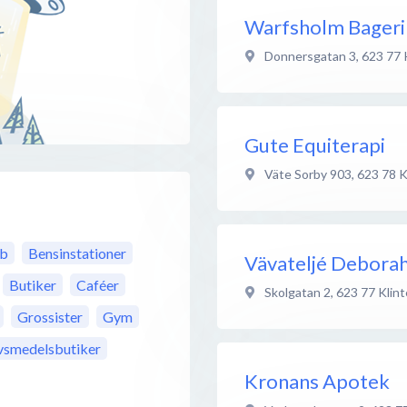
Warfsholm Bageri
Donnersgatan 3
,
623 77
Gute Equiterapi
Väte Sorby 903
,
623 78
K
bb
Bensinstationer
Vävateljé Debora
Butiker
Caféer
Skolgatan 2
,
623 77
Klin
Grossister
Gym
vsmedelsbutiker
Kronans Apotek