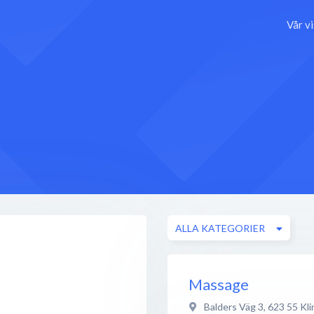
Vår v
ALLA KATEGORIER
Massage
Balders Väg 3
,
623 55
Kl