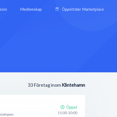
ision
Medlemskap
Öppettider Marketplace
33
Företag inom
Klintehamn
Öppet
15:00-20:00
intehamn