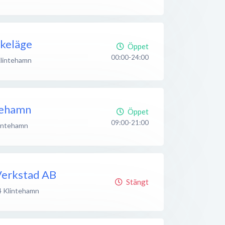
skeläge
Öppet
00:00-24:00
lintehamn
tehamn
Öppet
09:00-21:00
intehamn
Verkstad AB
Stängt
4
Klintehamn