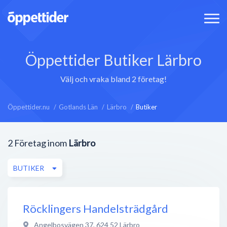
Öppettider Butiker Lärbro
Välj och vraka bland 2 företag!
Öppettider.nu
Gotlands Län
Lärbro
Butiker
2
Företag inom
Lärbro
BUTIKER
Röcklingers Handelsträdgård
Angelbosvägen 37
,
624 52
Lärbro