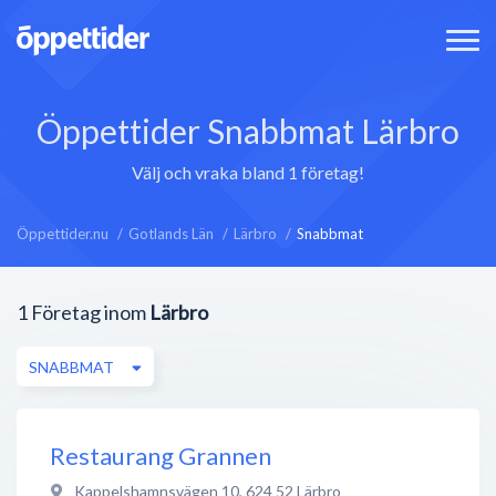
Öppettider Snabbmat Lärbro
Välj och vraka bland 1 företag!
Öppettider.nu
Gotlands Län
Lärbro
Snabbmat
1
Företag inom
Lärbro
SNABBMAT
Restaurang Grannen
Kappelshamnsvägen 10
,
624 52
Lärbro