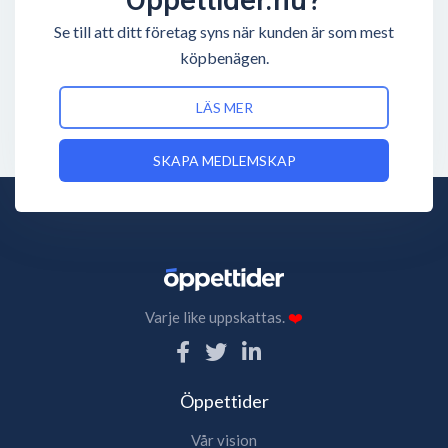
Se till att ditt företag syns när kunden är som mest
köpbenägen.
LÄS MER
SKAPA MEDLEMSKAP
Varje like uppskattas.
❤️
Öppettider
Vår vision