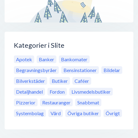
Kategorier i Slite
Apotek
Banker
Bankomater
Begravningsbyråer
Bensinstationer
Bildelar
Bilverkstäder
Butiker
Caféer
Detaljhandel
Fordon
Livsmedelsbutiker
Pizzerior
Restauranger
Snabbmat
Systembolag
Vård
Övriga butiker
Övrigt