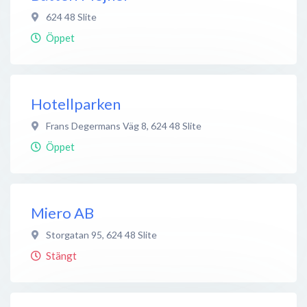
624 48
Slite
Öppet
Hotellparken
Frans Degermans Väg 8
,
624 48
Slite
Öppet
Miero AB
Storgatan 95
,
624 48
Slite
Stängt