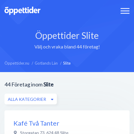
Öppettider Slite
Välj och vraka bland 44 företag!
Öppettider.nu
Gotlands Län
Slite
44
Företag inom
Slite
ALLA KATEGORIER
Kafé Två Tanter
Storgatan 73
,
624 48
Slite