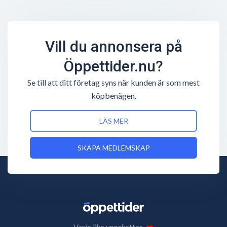
Vill du annonsera på
Öppettider.nu?
Se till att ditt företag syns när kunden är som mest
köpbenägen.
LÄS MER
SKAPA MEDLEMSKAP
Varje like uppskattas.
❤️