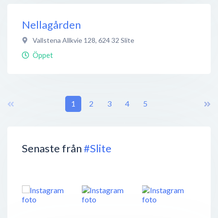
Nellagården
Vallstena Allkvie 128
,
624 32
Slite
Öppet
1
2
3
4
5
Senaste från
#Slite