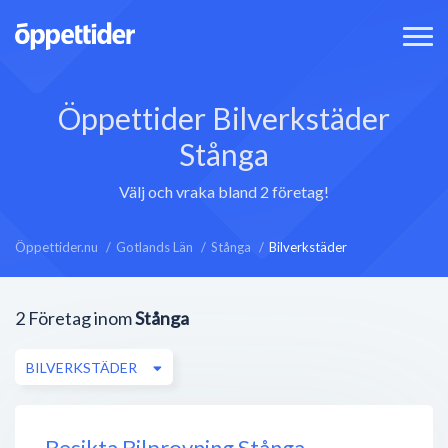
Öppettider Bilverkstäder
Stånga
Välj och vraka bland 2 företag!
Öppettider.nu
Gotlands Län
Stånga
Bilverkstäder
2
Företag inom
Stånga
BILVERKSTÄDER
Besikta Bilprovning Stånga