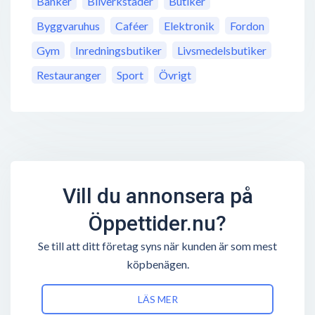
Banker
Bilverkstäder
Butiker
Byggvaruhus
Caféer
Elektronik
Fordon
Gym
Inredningsbutiker
Livsmedelsbutiker
Restauranger
Sport
Övrigt
Vill du annonsera på
Öppettider.nu?
Se till att ditt företag syns när kunden är som mest
köpbenägen.
LÄS MER