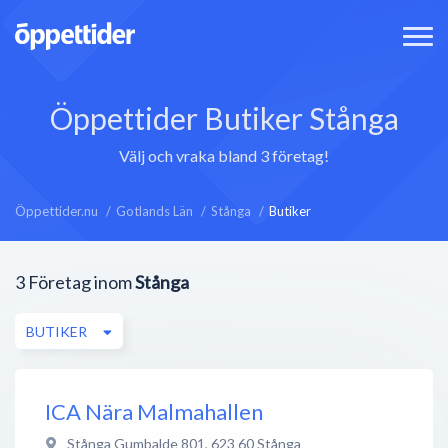
Öppettider Butiker Stånga
Välj och vraka bland 3 företag!
Öppettider.nu
Gotlands Län
Stånga
Butiker
3
Företag inom
Stånga
BUTIKER
ICA Nära Malmahallen
Stånga Gumbalde 801
,
623 60
Stånga