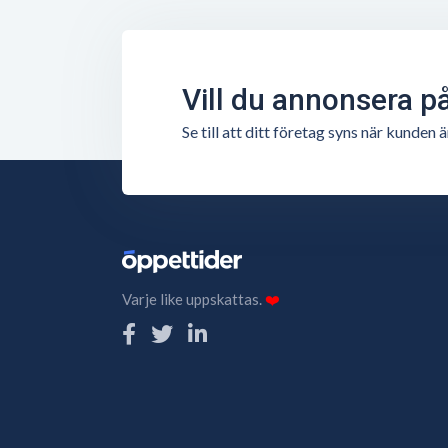
Vill du annonsera p
Se till att ditt företag syns när kunde
Varje like uppskattas.
❤️