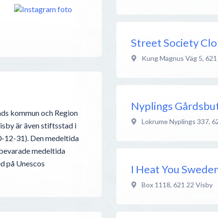
Street Society Clo
Kung Magnus Väg 5
,
621
Nyplings Gårdsbut
lands kommun och Region
Lokrume Nyplings 337
,
6
sby är även stiftsstad i
10-12-31). Den medeltida
 bevarade medeltida
ed på Unescos
I Heat You Swede
Box 1118
,
621 22
Visby