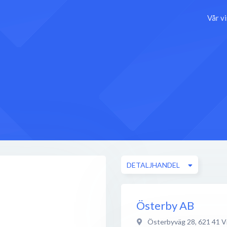
Vår v
DETALJHANDEL
Österby AB
Österbyväg 28
,
621 41
V