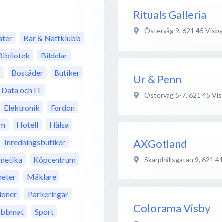
Rituals Galleria
Österväg 9
,
621 45
Visb
ter
Bar & Nattklubb
Bibliotek
Bildelar
l
Bostäder
Butiker
Ur & Penn
Data och IT
Österväg 5-7
,
621 45
Vis
Elektronik
Fordon
m
Hotell
Hälsa
AXGotland
Inredningsbutiker
metika
Köpcentrum
Skarphällsgatan 9
,
621 4
eter
Mäklare
ioner
Parkeringar
Colorama Visby
abbmat
Sport