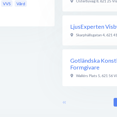
Österbyväg 8
,
621 25
Vi
VVS
Vård
LjusExperten Visb
Skarphällsgatan 4
,
621 4
Gotländska Konst
Formgivare
Wallérs Plats 5
,
621 56
V