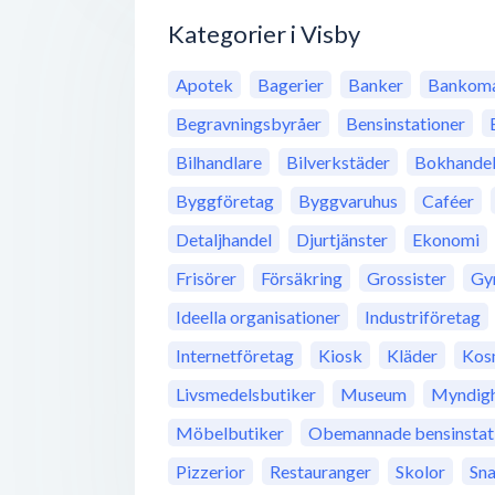
Kategorier i Visby
Apotek
Bagerier
Banker
Bankoma
Begravningsbyråer
Bensinstationer
Bilhandlare
Bilverkstäder
Bokhande
Byggföretag
Byggvaruhus
Caféer
Detaljhandel
Djurtjänster
Ekonomi
Frisörer
Försäkring
Grossister
Gy
Ideella organisationer
Industriföretag
Internetföretag
Kiosk
Kläder
Kos
Livsmedelsbutiker
Museum
Myndigh
Möbelbutiker
Obemannade bensinstat
Pizzerior
Restauranger
Skolor
Sn