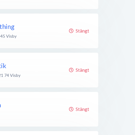
thing
Stängt
 45
Visby
ik
Stängt
21 74
Visby
n
Stängt