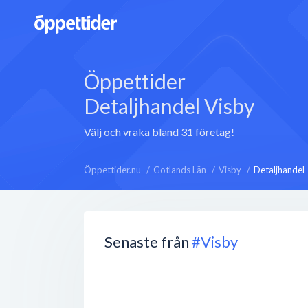
Öppettider
Detaljhandel Visby
Välj och vraka bland 31 företag!
Öppettider.nu
Gotlands Län
Visby
Detaljhandel
Senaste från
#Visby