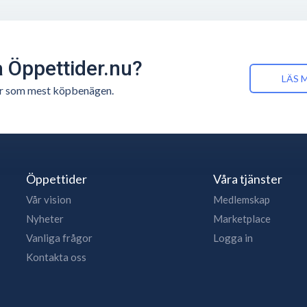
å Öppettider.nu?
LÄS 
n är som mest köpbenägen.
Öppettider
Våra tjänster
Vår vision
Medlemskap
Nyheter
Marketplace
Vanliga frågor
Logga in
Kontakta oss