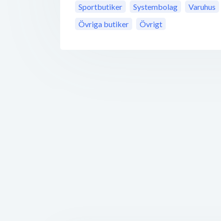
Sportbutiker
Systembolag
Varuhus
Övriga butiker
Övrigt