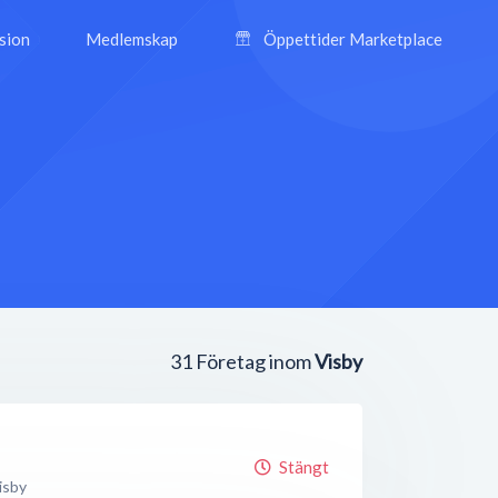
ision
Medlemskap
Öppettider Marketplace
31
Företag inom
Visby
Stängt
isby