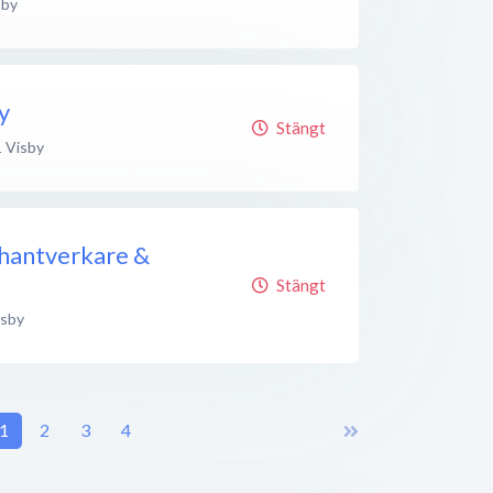
sby
y
Stängt
1
Visby
hantverkare &
Stängt
isby
1
2
3
4