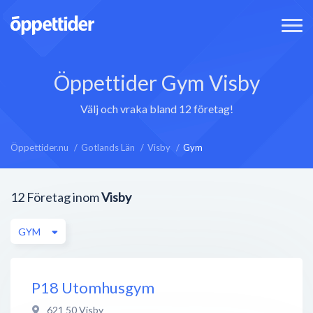
Öppettider Gym Visby
Välj och vraka bland 12 företag!
Öppettider.nu
Gotlands Län
Visby
Gym
12
Företag inom
Visby
GYM
P18 Utomhusgym
621 50
Visby