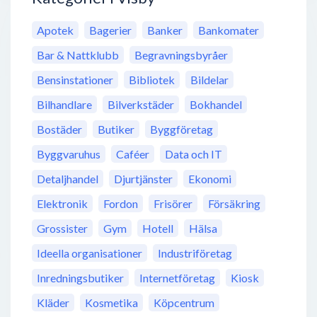
Apotek
Bagerier
Banker
Bankomater
Bar & Nattklubb
Begravningsbyråer
Bensinstationer
Bibliotek
Bildelar
Bilhandlare
Bilverkstäder
Bokhandel
Bostäder
Butiker
Byggföretag
Byggvaruhus
Caféer
Data och IT
Detaljhandel
Djurtjänster
Ekonomi
Elektronik
Fordon
Frisörer
Försäkring
Grossister
Gym
Hotell
Hälsa
Ideella organisationer
Industriföretag
Inredningsbutiker
Internetföretag
Kiosk
Kläder
Kosmetika
Köpcentrum