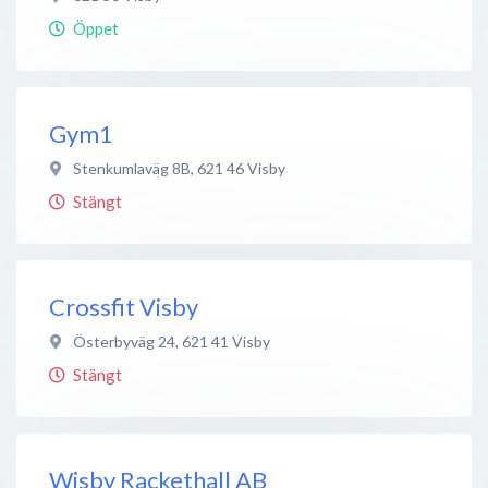
Öppet
Gym1
Stenkumlaväg 8B
,
621 46
Visby
Stängt
Crossfit Visby
Österbyväg 24
,
621 41
Visby
Stängt
Wisby Rackethall AB