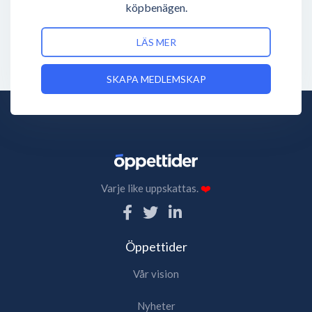
köpbenägen.
LÄS MER
SKAPA MEDLEMSKAP
Varje like uppskattas.
❤️
Öppettider
Vår vision
Nyheter