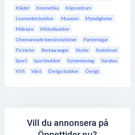
Kläder
Kosmetika
Köpcentrum
Livsmedelsbutiker
Museum
Myndigheter
Mäklare
Möbelbutiker
Obemannade bensinstationer
Parkeringar
Pizzerior
Restauranger
Skolor
Snabbmat
Sport
Sportbutiker
Systembolag
Varuhus
VVS
Vård
Övriga butiker
Övrigt
Vill du annonsera på
Öppettider.nu?