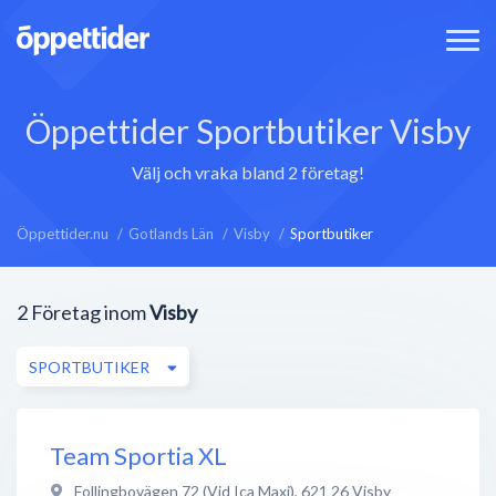
Öppettider Sportbutiker Visby
Välj och vraka bland 2 företag!
Öppettider.nu
Gotlands Län
Visby
Sportbutiker
2
Företag inom
Visby
SPORTBUTIKER
Team Sportia XL
Follingbovägen 72 (Vid Ica Maxi)
,
621 26
Visby