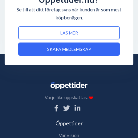
Se till att ditt företag syns när kunden är som mest
köpbenägen.
LÄS MER
SKAPA MEDLEMSKAP
Varje like uppskattas.
❤️
Öppettider
Vår vision