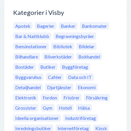
Kategorier i Visby
Apotek
Bagerier
Banker
Bankomater
Bar & Nattklubb
Begravningsbyråer
Bensinstationer
Bibliotek
Bildelar
Bilhandlare
Bilverkstäder
Bokhandel
Bostäder
Butiker
Byggföretag
Byggvaruhus
Caféer
Data och IT
Detaljhandel
Djurtjänster
Ekonomi
Elektronik
Fordon
Frisörer
Försäkring
Grossister
Gym
Hotell
Hälsa
Ideella organisationer
Industriföretag
Inredningsbutiker
Internetföretag
Kiosk